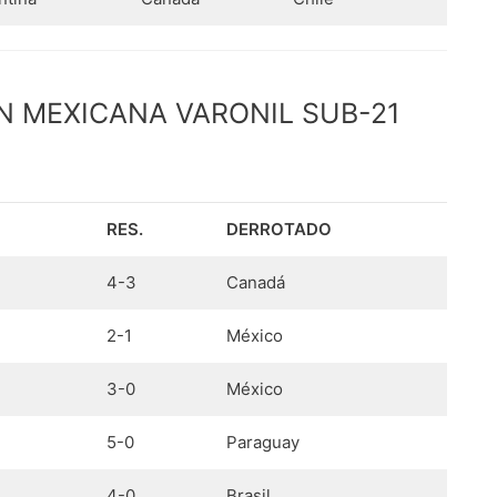
N MEXICANA VARONIL SUB-21
RES.
DERROTADO
4-3
Canadá
2-1
México
3-0
México
5-0
Paraguay
4-0
Brasil