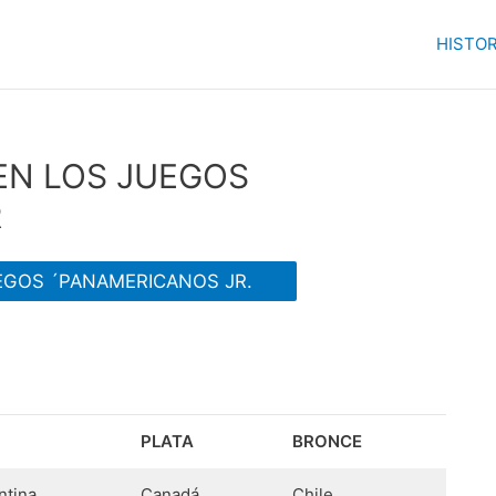
HISTOR
EN LOS JUEGOS
R
EGOS ´PANAMERICANOS JR.
PLATA
BRONCE
ntina
Canadá
Chile