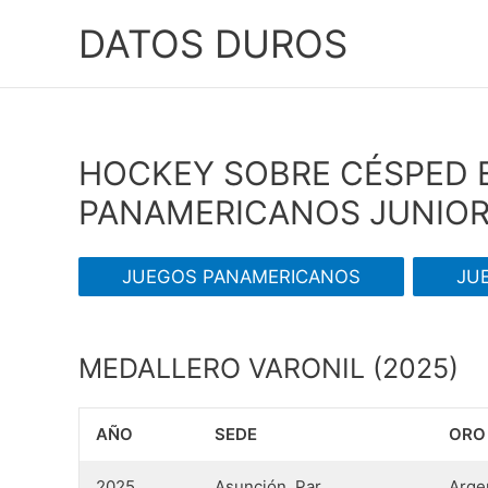
Ir
DATOS DUROS
al
contenido
HOCKEY SOBRE CÉSPED 
PANAMERICANOS JUNIO
JUEGOS PANAMERICANOS
JU
MEDALLERO VARONIL (2025)
AÑO
SEDE
ORO
2025
Asunción, Par.
Arge