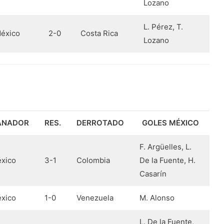
Lozano
L. Pérez, T.
éxico
2-0
Costa Rica
Lozano
ANADOR
RES.
DERROTADO
GOLES MÉXICO
F. Argüelles, L.
xico
3-1
Colombia
De la Fuente, H.
Casarín
xico
1-0
Venezuela
M. Alonso
L. De la Fuente,