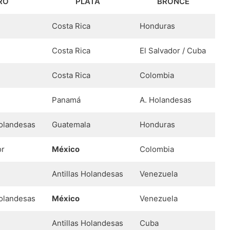
RO
PLATA
BRONCE
Costa Rica
Honduras
Costa Rica
El Salvador / Cuba
Costa Rica
Colombia
Panamá
A. Holandesas
Holandesas
Guatemala
Honduras
or
México
Colombia
Antillas Holandesas
Venezuela
Holandesas
México
Venezuela
Antillas Holandesas
Cuba