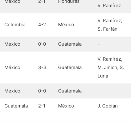
México
2-1
Honduras
V. Ramírez
V. Ramírez,
Colombia
4-2
México
S. Farfán
México
0-0
Guatemala
–
V. Ramírez,
México
3-3
Guatemala
M. Jinich, S.
Luna
México
0-0
Guatemala
–
Guatemala
2-1
México
J. Cobián