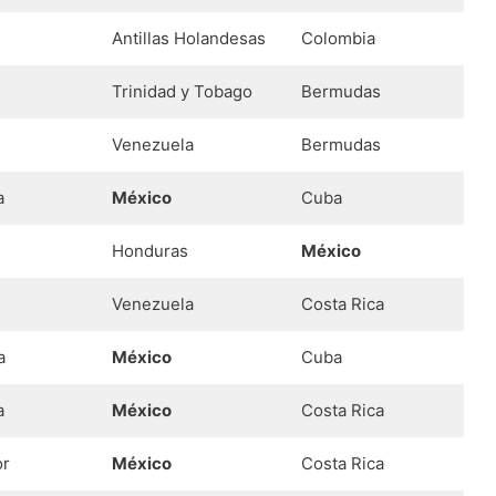
Antillas Holandesas
Colombia
Trinidad y Tobago
Bermudas
Venezuela
Bermudas
a
México
Cuba
Honduras
México
Venezuela
Costa Rica
a
México
Cuba
a
México
Costa Rica
or
México
Costa Rica