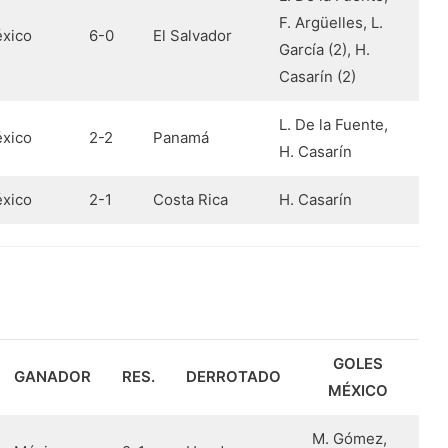
F. Argüelles, L.
xico
6-0
El Salvador
García (2), H.
Casarín (2)
L. De la Fuente,
xico
2-2
Panamá
H. Casarín
xico
2-1
Costa Rica
H. Casarín
GOLES
GANADOR
RES.
DERROTADO
MÉXICO
M. Gómez,