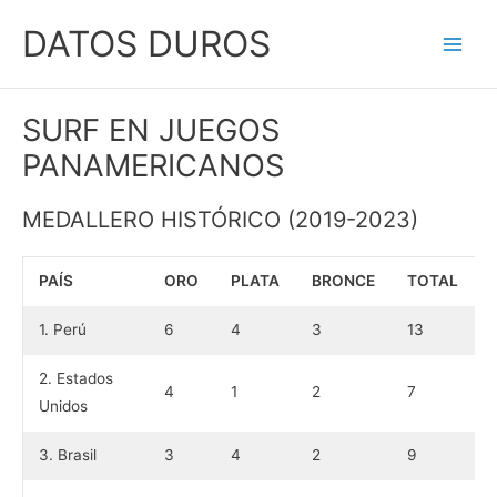
Ir
DATOS DUROS
al
Main
contenido
Men
SURF EN JUEGOS
PANAMERICANOS
MEDALLERO HISTÓRICO (2019-2023)
PAÍS
ORO
PLATA
BRONCE
TOTAL
1. Perú
6
4
3
13
2. Estados
4
1
2
7
Unidos
3. Brasil
3
4
2
9