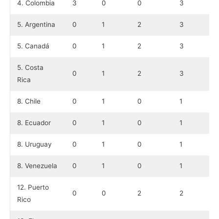
4. Colombia
3
0
0
3
5. Argentina
0
1
2
3
5. Canadá
0
1
2
3
5. Costa
0
1
2
3
Rica
8. Chile
0
1
0
1
8. Ecuador
0
1
0
1
8. Uruguay
0
1
0
1
8. Venezuela
0
1
0
1
12. Puerto
0
0
2
2
Rico