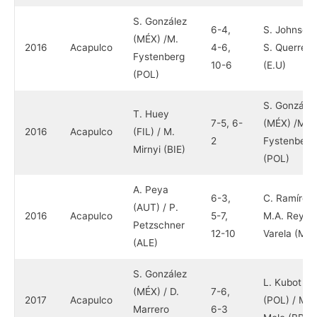
S. González
6-4,
S. Johnson 
(MÉX) /M.
2016
Acapulco
4-6,
S. Querrey
Fystenberg
10-6
(E.U)
(POL)
S. González
T. Huey
7-5, 6-
(MÉX) /M.
2016
Acapulco
(FIL) / M.
2
Fystenberg
Mirnyi (BIE)
(POL)
A. Peya
6-3,
C. Ramírez 
(AUT) / P.
2016
Acapulco
5-7,
M.A. Reyes
Petzschner
12-10
Varela (MÉX
(ALE)
S. González
L. Kubot
(MÉX) / D.
7-6,
2017
Acapulco
(POL) / M.
Marrero
6-3