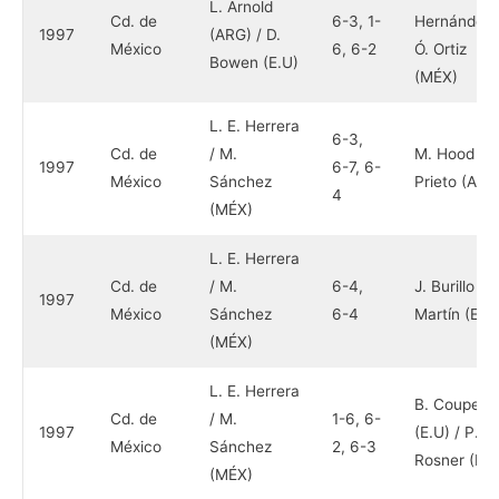
L. Arnold
Cd. de
6-3, 1-
Hernández 
1997
(ARG) / D.
México
6, 6-2
Ó. Ortiz
Bowen (E.U)
(MÉX)
L. E. Herrera
6-3,
Cd. de
/ M.
M. Hood / S
1997
6-7, 6-
México
Sánchez
Prieto (ARG
4
(MÉX)
L. E. Herrera
Cd. de
/ M.
6-4,
J. Burillo / A
1997
México
Sánchez
6-4
Martín (ESP
(MÉX)
L. E. Herrera
B. Coupe
Cd. de
/ M.
1-6, 6-
1997
(E.U) / P.
México
Sánchez
2, 6-3
Rosner (RS
(MÉX)