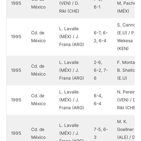
1995
(VEN) / D.
M, Pachec
México
6-1
Rikl (CHE)
(MÉX)
S. Cannon
L. Lavalle
Cd. de
6-7, 6-
(E.U) / P.
1995
(MÉX) / J.
México
2, 6-4
Wekesa
Frana (ARG)
(KEN)
L. Lavalle
2-6,
F. Montana 
Cd. de
1995
(MÉX) / J.
6-2, 7-
B. Shelton
México
Frana (ARG)
6
(E.U)
L. Lavalle
N. Pereira
Cd. de
6-4,
1995
(MÉX) / J.
(VEN) / D.
México
6-4
Frana (ARG)
Rikl (CHE)
M. K.
L. Lavalle
Cd. de
7-5, 6-
Goellner
1995
(MÉX) / J.
México
3
(ALE) / D.