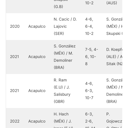
10-2
(AUS)
(G.B)
N. Cacic / D.
4-6,
S. González
2020
Acapulco
Lajovic
6-4,
(MÉX) / K.
(SER)
10-2
Skupski (G.
S. González
7-5, 4-
D. Koepfer
(MÉX) / M.
2021
Acapulco
6, 10-
(ALE) / A.
Demoliner
8
Sitak (NZL)
(BRA)
R. Ram
S. González
4-6,
(E.U) / J.
(MÉX) / M.
2021
Acapulco
6-3,
Salisbury
Demoliner
10-7
(GBR)
(BRA)
H. Hach
6-3,
P.
2022
Acapulco
(MÉX) / J.
2-6,
Gojowczyk 