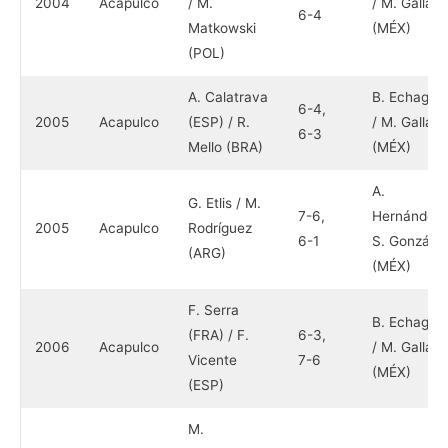
2004
Acapulco
/ M.
/ M. Gallard
6-4
Matkowski
(MÉX)
(POL)
A. Calatrava
B. Echagar
6-4,
2005
Acapulco
(ESP) / R.
/ M. Gallard
6-3
Mello (BRA)
(MÉX)
A.
G. Etlis / M.
7-6,
Hernández 
2005
Acapulco
Rodríguez
6-1
S. González
(ARG)
(MÉX)
F. Serra
B. Echagar
(FRA) / F.
6-3,
2006
Acapulco
/ M. Gallard
Vicente
7-6
(MÉX)
(ESP)
M.