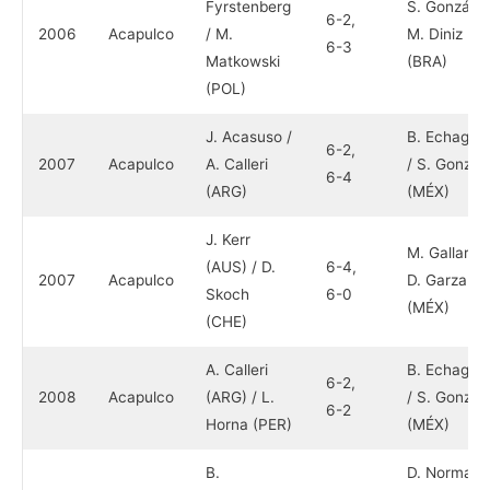
Fyrstenberg
S. González
6-2,
2006
Acapulco
/ M.
M. Diniz
6-3
Matkowski
(BRA)
(POL)
J. Acasuso /
B. Echagar
6-2,
2007
Acapulco
A. Calleri
/ S. Gonzál
6-4
(ARG)
(MÉX)
J. Kerr
M. Gallardo 
(AUS) / D.
6-4,
2007
Acapulco
D. Garza
Skoch
6-0
(MÉX)
(CHE)
A. Calleri
B. Echagar
6-2,
2008
Acapulco
(ARG) / L.
/ S. Gonzál
6-2
Horna (PER)
(MÉX)
B.
D. Norman