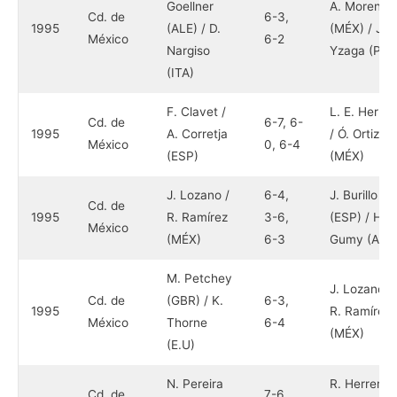
Goellner
A. Moreno
Cd. de
6-3,
1995
(ALE) / D.
(MÉX) / J.
México
6-2
Nargiso
Yzaga (PER
(ITA)
F. Clavet /
L. E. Herrer
Cd. de
6-7, 6-
1995
A. Corretja
/ Ó. Ortiz
México
0, 6-4
(ESP)
(MÉX)
J. Lozano /
6-4,
J. Burillo
Cd. de
1995
R. Ramírez
3-6,
(ESP) / H.
México
(MÉX)
6-3
Gumy (ARG
M. Petchey
J. Lozano /
Cd. de
(GBR) / K.
6-3,
1995
R. Ramírez
México
Thorne
6-4
(MÉX)
(E.U)
N. Pereira
R. Herrera /
Cd. de
7-6,