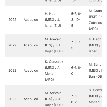
Isner (E.U)
16-14
O. Otte (AL
M. Granolle
H. Hach
5-7, 6-
(ESP) / H.
2022
Acapulco
(MÉX) / J.
3, 10-
Zeballos
Isner (E.U)
5
(ARG)
M. Arévalo
H. Hach
7-5, 7-
2022
Acapulco
(E.S) / J.J.
(MÉX) / J.
5
Rojer (HOL)
Isner (E.U)
S. González
M. Sánchez
(MÉX) / A.
6-1, 6-
2022
Acapulco
(MÉX) / E.
Molteni
0
Barr (GBR)
(ARG)
S. González
M. Arévalo
7-6,
(MÉX) / A.
2022
Acapulco
(E.S) / J.J.
6-2
Molteni
Rojer (HOL)