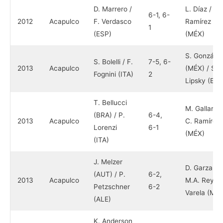
D. Marrero /
L. Díaz / C.
6-1, 6-
2012
Acapulco
F. Verdasco
Ramírez
1
(ESP)
(MÉX)
S. González
S. Bolelli / F.
7-5, 6-
2013
Acapulco
(MÉX) / S.
Fognini (ITA)
2
Lipsky (E.U
T. Bellucci
M. Gallardo 
(BRA) / P.
6-4,
2013
Acapulco
C. Ramírez
Lorenzi
6-1
(MÉX)
(ITA)
J. Melzer
D. Garza /
(AUT) / P.
6-2,
2013
Acapulco
M.A. Reyes
Petzschner
6-2
Varela (MÉX
(ALE)
K. Anderson