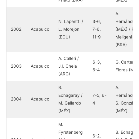
Prieto (BRA)
(MÉX)
A.
N. Lapentti /
3-6,
Hernández
2002
Acapulco
L. Morejón
7-6,
(MÉX) / F.
(ECU)
11-9
Meligeni
(BRA)
A. Calleri /
6-3,
G. Carter / 
2003
Acapulco
J.I. Chela
6-4
Flores (MÉX
(ARG)
B.
A.
Echagaray /
7-5, 6-
Hernández 
2004
Acapulco
M. Gallardo
4
S. González
(MÉX)
(MÉX)
M.
Fyrstenberg
B. Echagar
6-2,