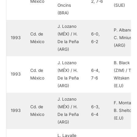
México
2, 7-6
Oncins
(SUE)
(BRA)
J. Lozano
P. Albano /
Cd. de
(MÉX) / H.
6-0,
1993
C. Miniussi
México
De la Peña
6-2
(ARG)
(ARG)
J. Lozano
B. Black
Cd. de
(MÉX) / H.
6-4,
(ZIM) / T.
1993
México
De la Peña
7-6
Witsken
(ARG)
(E.U)
J. Lozano
F. Montana 
Cd. de
(MÉX) / H.
6-3,
1993
B. Shelton
México
De la Peña
6-4
(E.U)
(ARG)
L. Lavalle