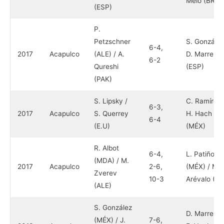
Melo (BRA)
(ESP)
P.
Petzschner
S. González
6-4,
2017
Acapulco
(ALE) / A.
D. Marrero
6-2
Qureshi
(ESP)
(PAK)
S. Lipsky /
C. Ramírez 
6-3,
2017
Acapulco
S. Querrey
H. Hach
6-4
(E.U)
(MÉX)
R. Albot
6-4,
L. Patiño
(MDA) / M.
2017
Acapulco
2-6,
(MÉX) / M.
Zverev
10-3
Arévalo (E.
(ALE)
S. González
D. Marrero 
(MÉX) / J.
7-6,