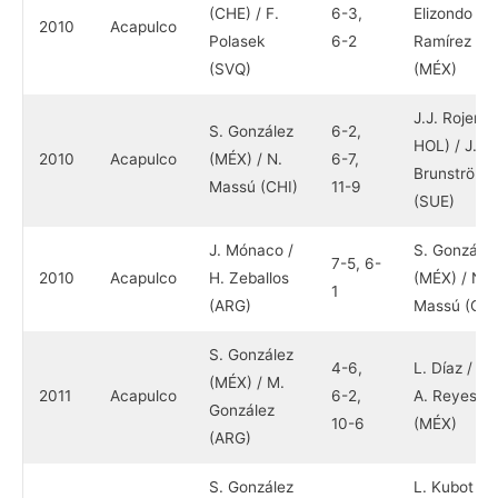
(CHE) / F.
6-3,
Elizondo / C
2010
Acapulco
Polasek
6-2
Ramírez
(SVQ)
(MÉX)
J.J. Rojer (A
S. González
6-2,
HOL) / J.
2010
Acapulco
(MÉX) / N.
6-7,
Brunström
Massú (CHI)
11-9
(SUE)
J. Mónaco /
S. González
7-5, 6-
2010
Acapulco
H. Zeballos
(MÉX) / N.
1
(ARG)
Massú (CHI
S. González
4-6,
L. Díaz / M.
(MÉX) / M.
2011
Acapulco
6-2,
A. Reyes
González
10-6
(MÉX)
(ARG)
S. González
L. Kubot