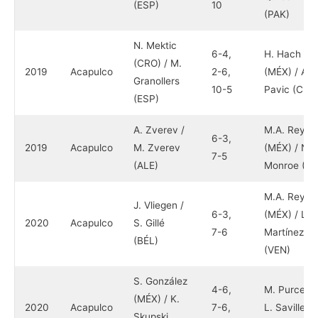
(ESP)
10
(PAK)
N. Mektic
6-4,
H. Hach
(CRO) / M.
2019
Acapulco
2-6,
(MÉX) / A.
Granollers
10-5
Pavic (CRO
(ESP)
A. Zverev /
M.A. Reyes
6-3,
2019
Acapulco
M. Zverev
(MÉX) / N.
7-5
(ALE)
Monroe (E.
M.A. Reyes
J. Vliegen /
6-3,
(MÉX) / L.
2020
Acapulco
S. Gillé
7-6
Martínez
(BÉL)
(VEN)
S. González
4-6,
M. Purcell /
(MÉX) / K.
2020
Acapulco
7-6,
L. Saville
Skupski