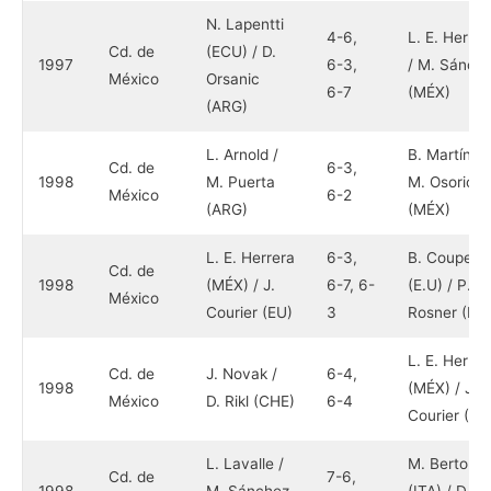
N. Lapentti
4-6,
L. E. Herrer
Cd. de
(ECU) / D.
1997
6-3,
/ M. Sánch
México
Orsanic
6-7
(MÉX)
(ARG)
L. Arnold /
B. Martínez 
Cd. de
6-3,
1998
M. Puerta
M. Osorio
México
6-2
(ARG)
(MÉX)
L. E. Herrera
6-3,
B. Coupe
Cd. de
1998
(MÉX) / J.
6-7, 6-
(E.U) / P.
México
Courier (EU)
3
Rosner (RS
L. E. Herrer
Cd. de
J. Novak /
6-4,
1998
(MÉX) / J.
México
D. Rikl (CHE)
6-4
Courier (EU
L. Lavalle /
M. Bertolini
Cd. de
7-6,