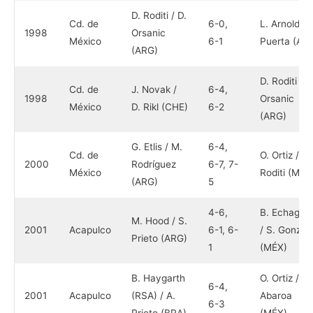
D. Roditi / D.
Cd. de
6-0,
L. Arnold / 
1998
Orsanic
México
6-1
Puerta (AR
(ARG)
D. Roditi / D
Cd. de
J. Novak /
6-4,
1998
Orsanic
México
D. Rikl (CHE)
6-2
(ARG)
G. Etlis / M.
6-4,
Cd. de
O. Ortiz / D.
2000
Rodríguez
6-7, 7-
México
Roditi (MÉX
(ARG)
5
4-6,
B. Echagar
M. Hood / S.
2001
Acapulco
6-1, 6-
/ S. Gonzál
Prieto (ARG)
1
(MÉX)
B. Haygarth
O. Ortiz / E.
6-4,
2001
Acapulco
(RSA) / A.
Abaroa
6-3