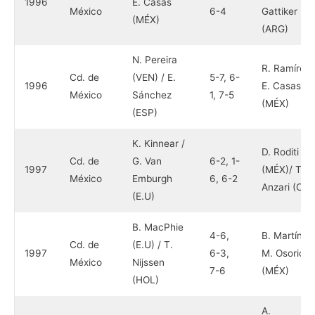
1996
E. Casas
México
6-4
Gattiker
(MÉX)
(ARG)
N. Pereira
R. Ramírez 
Cd. de
(VEN) / E.
5-7, 6-
1996
E. Casas
México
Sánchez
1, 7-5
(MÉX)
(ESP)
K. Kinnear /
D. Roditi
Cd. de
G. Van
6-2, 1-
1997
(MÉX)/ T.
México
Emburgh
6, 6-2
Anzari (CHE
(E.U)
B. MacPhie
4-6,
B. Martínez 
Cd. de
(E.U) / T.
1997
6-3,
M. Osorio
México
Nijssen
7-6
(MÉX)
(HOL)
A.