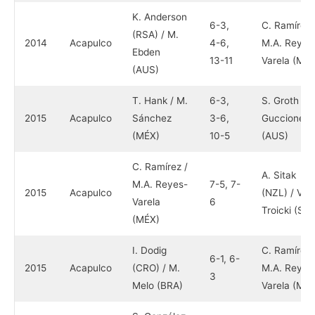
K. Anderson
6-3,
C. Ramírez 
(RSA) / M.
2014
Acapulco
4-6,
M.A. Reyes
Ebden
13-11
Varela (MÉX
(AUS)
T. Hank / M.
6-3,
S. Groth / C
2015
Acapulco
Sánchez
3-6,
Guccione
(MÉX)
10-5
(AUS)
C. Ramírez /
A. Sitak
M.A. Reyes-
7-5, 7-
2015
Acapulco
(NZL) / V.
Varela
6
Troicki (SER
(MÉX)
I. Dodig
C. Ramírez 
6-1, 6-
2015
Acapulco
(CRO) / M.
M.A. Reyes
3
Melo (BRA)
Varela (MÉX