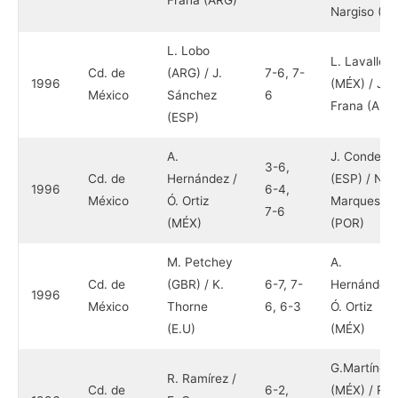
Frana (ARG)
Nargiso (IT
L. Lobo
L. Lavalle
Cd. de
(ARG) / J.
7-6, 7-
1996
(MÉX) / J.
México
Sánchez
6
Frana (ARG
(ESP)
A.
J. Conde
3-6,
Cd. de
Hernández /
(ESP) / N.
1996
6-4,
México
Ó. Ortiz
Marques
7-6
(MÉX)
(POR)
M. Petchey
A.
Cd. de
(GBR) / K.
6-7, 7-
Hernández 
1996
México
Thorne
6, 6-3
Ó. Ortiz
(E.U)
(MÉX)
G.Martínez
R. Ramírez /
Cd. de
6-2,
(MÉX) / R.