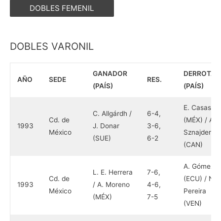
DOBLES FEMENIL
DOBLES VARONIL
GANADOR
DERROTA
AÑO
SEDE
RES.
(PAÍS)
(PAÍS)
E. Casas
C. Allgárdh /
6-4,
Cd. de
(MÉX) / A.
1993
J. Donar
3-6,
México
Sznajder
(SUE)
6-2
(CAN)
A. Gómez
L. E. Herrera
7-6,
Cd. de
(ECU) / N.
1993
/ A. Moreno
4-6,
México
Pereira
(MÉX)
7-5
(VEN)