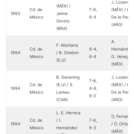
J. Lozano
(MÉX) /
Cd. de
7-6,
(MÉX) / H.
1993
Jaime
México
6-4
De la Peña
Oncins
(ARG)
(BRA)
A.
F. Montana
Cd. de
6-4,
Hernández 
1994
/ B. Shelton
México
6-4
G. Venegas
(E.U)
(MÉX)
B. Devening
J. Lozano
7-6,
Cd. de
(E.U) / S.
(MÉX) / H.
1994
4-6,
México
Lareau
De la Peña
6-2
(CAN)
(ARG)
L. E. Herrera
O. Fernánd
Cd. de
/ I.
7-6,
1994
/ Ó. Ortiz
México
Hernández
6-3
(MÉX)