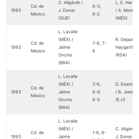
C. Allgárdh /
L. E. Herrer
Cd. de
6-3,
1993
J. Donar
/ A. Moreno
México
6-2
(SUE)
(MÉX)
L. Lavalle
(MÉX) /
R. Deppe / 
Cd. de
7-6, 7-
1993
Jaime
Haygarth
México
6
Oncins
(RSA)
(BRA)
L. Lavalle
(MÉX) /
2-6,
D. Eisenma
Cd. de
1993
Jaime
6-4,
/ B. Joelson
México
Oncins
6-3
(E.U)
(BRA)
L. Lavalle
(MÉX) /
C. Allgárdh 
Cd. de
1-6, 6-
1993
Jaime
J. Donar