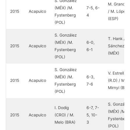
S. González
M. Granolle
(MÉX) /M.
7-5, 6-
2015
Acapulco
/ M. López
Fystenberg
4
(ESP)
(POL)
S. González
T. Hank / M
(MÉX) /M.
6-0,
2015
Acapulco
Sánchez
Fystenberg
6-1
(MÉX)
(POL)
S. González
V. Estrella
(MÉX) /M.
6-3,
2015
Acapulco
(R.D) / M.
Fystenberg
7-6
Mirnyi (BIE)
(POL)
S. González
I. Dodig
6-7, 7-
(MÉX) /M.
2015
Acapulco
(CRO) / M.
5, 10-
Fystenberg
Melo (BRA)
3
(POL)