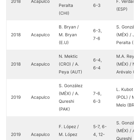
2018
Acapulco
F. Verdasco
Peralta
6-3
(ESP)
(CHI)
B. Bryan /
S. González
6-3,
2018
Acapulco
M. Bryan
(MÉX) / J.
7-6
(E.U)
Peralta (CH
N. Mektic
M.A. Reyes
6-4,
2018
Acapulco
(CRO) / A.
(MÉX) / M.
6-4
Peya (AUT)
Arévalo (E.
S. González
L. Kubot
(MÉX) / A.
7-6,
2019
Acapulco
(POL) / M.
Qureshi
6-3
Melo (BRA)
(PAK)
S. González
F. López /
5-7, 6-
(MÉX) / A.
2019
Acapulco
M. López
4, 12-
Qureshi