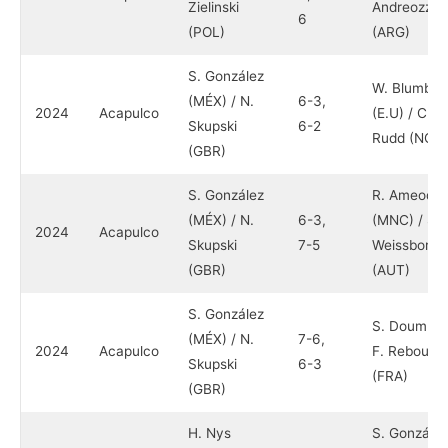
Zielinski
Andreozzi
6
(POL)
(ARG)
S. González
W. Blumber
(MÉX) / N.
6-3,
2024
Acapulco
(E.U) / C.
Skupski
6-2
Rudd (NOR)
(GBR)
S. González
R. Ameodo
(MÉX) / N.
6-3,
(MNC) / S.
2024
Acapulco
Skupski
7-5
Weissborn
(GBR)
(AUT)
S. González
S. Doumbia 
(MÉX) / N.
7-6,
2024
Acapulco
F. Reboul
Skupski
6-3
(FRA)
(GBR)
H. Nys
S. González