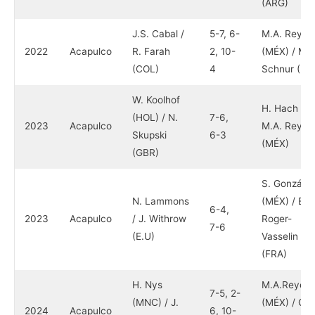
(ARG)
J.S. Cabal /
5-7, 6-
M.A. Reyes
2022
Acapulco
R. Farah
2, 10-
(MÉX) / M.
(COL)
4
Schnur (E.U
W. Koolhof
H. Hach /
(HOL) / N.
7-6,
2023
Acapulco
M.A. Reyes
Skupski
6-3
(MÉX)
(GBR)
S. González
N. Lammons
(MÉX) / E.
6-4,
2023
Acapulco
/ J. Withrow
Roger-
7-6
(E.U)
Vasselin
(FRA)
H. Nys
M.A.Reyes
7-5, 2-
(MNC) / J.
(MÉX) / G.
2024
Acapulco
6, 10-