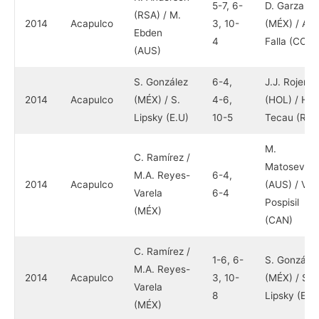
5-7, 6-
D. Garza
(RSA) / M.
2014
Acapulco
3, 10-
(MÉX) / A.
Ebden
4
Falla (COL)
(AUS)
S. González
6-4,
J.J. Rojer
2014
Acapulco
(MÉX) / S.
4-6,
(HOL) / H.
Lipsky (E.U)
10-5
Tecau (RU
M.
C. Ramírez /
Matosevic
M.A. Reyes-
6-4,
2014
Acapulco
(AUS) / V.
Varela
6-4
Pospisil
(MÉX)
(CAN)
C. Ramírez /
1-6, 6-
S. González
M.A. Reyes-
2014
Acapulco
3, 10-
(MÉX) / S.
Varela
8
Lipsky (E.U
(MÉX)