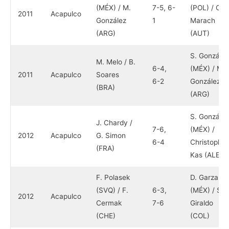
(MÉX) / M.
7-5, 6-
(POL) / O.
2011
Acapulco
González
1
Marach
(ARG)
(AUT)
S. González
M. Melo / B.
6-4,
(MÉX) / M.
2011
Acapulco
Soares
6-2
González
(BRA)
(ARG)
S. González
J. Chardy /
7-6,
(MÉX) /
2012
Acapulco
G. Simon
6-4
Christopher
(FRA)
Kas (ALE)
F. Polasek
D. Garza
(SVQ) / F.
6-3,
(MÉX) / S.
2012
Acapulco
Cermak
7-6
Giraldo
(CHE)
(COL)