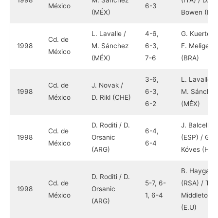
1998
M. Sánchez
(ITA) / D.
México
6-3
(MÉX)
Bowen (E.U
L. Lavalle /
4-6,
G. Kuerten 
Cd. de
1998
M. Sánchez
6-3,
F. Meligeni
México
(MÉX)
7-6
(BRA)
3-6,
L. Lavalle /
Cd. de
J. Novak /
1998
6-3,
M. Sánchez
México
D. Rikl (CHE)
6-2
(MÉX)
D. Roditi / D.
J. Balcells
Cd. de
6-4,
1998
Orsanic
(ESP) / G.
México
6-4
(ARG)
Kóves (HUN
B. Haygart
D. Roditi / D.
Cd. de
5-7, 6-
(RSA) / T. J
1998
Orsanic
México
1, 6-4
Middleton
(ARG)
(E.U)