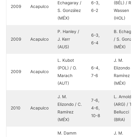
Echagaray /
6-3,
(BÉL) / R.
2009
Acapulco
S. González
6-2
Wassen
(MÉX)
(HOL)
P. Hanley /
B. Echagar
6-3,
2009
Acapulco
J. Kerr
/ S. Gonzál
6-4
(AUS)
(MÉX)
L. Kubot
J. M.
(POL) / O.
6-4,
Elizondo / C
2009
Acapulco
Marach
7-6
Ramírez
(AUT)
(MÉX)
J. M.
L. Arnold
7-6,
Elizondo / C.
(ARG) / T.
2010
Acapulco
4-6,
Ramírez
Bellucci
10-8
(MÉX)
(BRA)
M. Damm
J. M.