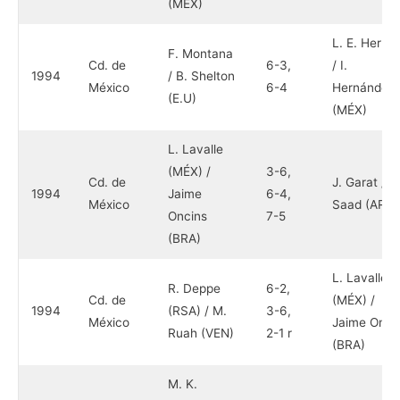
(MÉX)
L. E. Herrer
F. Montana
Cd. de
6-3,
/ I.
1994
/ B. Shelton
México
6-4
Hernández
(E.U)
(MÉX)
L. Lavalle
(MÉX) /
3-6,
Cd. de
J. Garat / R
1994
Jaime
6-4,
México
Saad (ARG)
Oncins
7-5
(BRA)
L. Lavalle
R. Deppe
6-2,
Cd. de
(MÉX) /
1994
(RSA) / M.
3-6,
México
Jaime Onci
Ruah (VEN)
2-1 r
(BRA)
M. K.