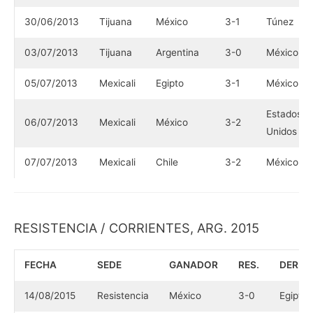
30/06/2013
Tijuana
México
3-1
Túnez
03/07/2013
Tijuana
Argentina
3-0
México
05/07/2013
Mexicali
Egipto
3-1
México
Estados
06/07/2013
Mexicali
México
3-2
Unidos
07/07/2013
Mexicali
Chile
3-2
México
RESISTENCIA / CORRIENTES, ARG. 2015
FECHA
SEDE
GANADOR
RES.
DERRO
14/08/2015
Resistencia
México
3-0
Egipto