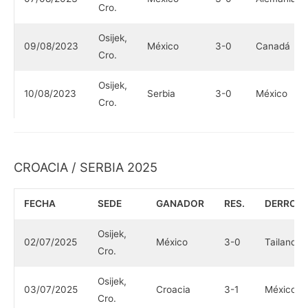
Cro.
Osijek,
09/08/2023
México
3-0
Canadá
Cro.
Osijek,
10/08/2023
Serbia
3-0
México
Cro.
CROACIA / SERBIA 2025
FECHA
SEDE
GANADOR
RES.
DERROT
Osijek,
02/07/2025
México
3-0
Tailandia
Cro.
Osijek,
03/07/2025
Croacia
3-1
México
Cro.