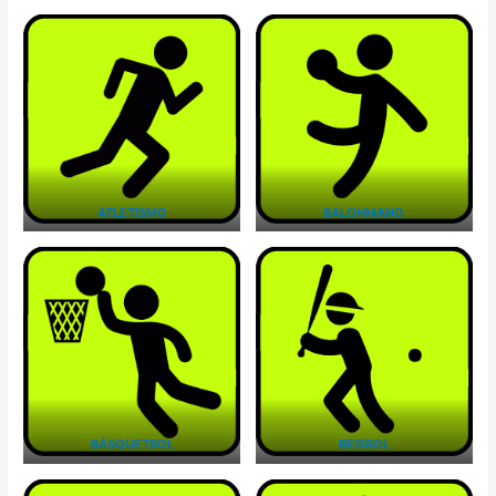
ATLETISMO
BALONMANO
BÁSQUETBOL
BEISBOL