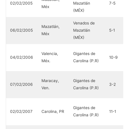
02/02/2005
Mazatlán
7-5
M
Méx
(MÉX)
(
Venados de
I
Mazatlán,
06/02/2005
Mazatlán
5-1
M
Méx
(MÉX)
(
V
Valencia,
Gigantes de
04/02/2006
10-9
M
Méx.
Carolina (P.R)
(
V
Maracay,
Gigantes de
07/02/2006
3-2
M
Ven.
Carolina (P.R)
(
N
Gigantes de
02/02/2007
Carolina, PR
11-1
H
Carolina (P.R)
(