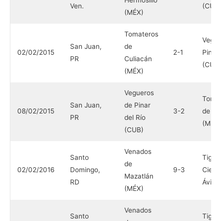
Hermosillo
Ven.
(CUB
(MÉX)
Tomateros
Vegue
San Juan,
de
02/02/2015
2-1
Pinar 
PR
Culiacán
(CUB
(MÉX)
Vegueros
Toma
San Juan,
de Pinar
08/02/2015
3-2
de Cu
PR
del Río
(MÉX
(CUB)
Venados
Santo
Tigre
de
02/02/2016
Domingo,
9-3
Ciego
Mazatlán
RD
Ávila
(MÉX)
Venados
Santo
Tigre