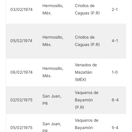
V
Hermosillo,
Criollos de
03/02/1974
2-1
M
Méx.
Caguas (P.R)
(
Y
Hermosillo,
Criollos de
C
05/02/1974
4-1
Méx.
Caguas (P.R)
O
(
Venados de
Hermosillo,
C
06/02/1974
Mazatlán
1-0
Méx.
C
(MÉX)
Vaqueros de
N
San Juan,
02/02/1975
Bayamón
6-4
H
PR
(P.R)
(
Vaqueros de
N
San Juan,
05/02/1975
Bayamón
5-4
H
PR