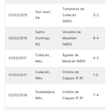
Tomateros de
C
San Juan,
03/02/2015
Culiacán
3-2
d
PR
(MÉX)
(
Santo
Venados de
C
05/02/2016
Domingo,
Mazatlán
8-4
d
RD
(MÉX)
(
Culiacán,
Águilas de
C
01/02/2017
4-2
Méx.
Mexicali (MÉX)
C
Culiacán,
Criollos de
Á
07/02/2017
1-0
Méx.
Caguas (P.R)
M
T
Guadalajara,
Criollos de
02/02/2018
7-4
C
Méx.
Caguas (P.R)
(