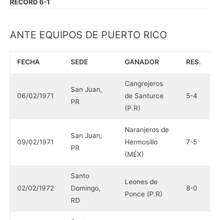
RÉCORD 6-1
ANTE EQUIPOS DE PUERTO RICO
FECHA
SEDE
GANADOR
RES.
D
Cangrejeros
N
San Juan,
06/02/1971
de Santurce
5-4
H
PR
(P.R)
(
Naranjeros de
C
San Juan,
09/02/1971
Hermosillo
7-5
d
PR
(MÉX)
(
Santo
A
Leones de
02/02/1972
Domingo,
8-0
d
Ponce (P.R)
RD
(