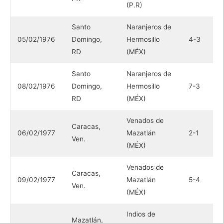
(P.R)
(
Santo
Naranjeros de
V
05/02/1976
Domingo,
Hermosillo
4-3
B
RD
(MÉX)
(
Santo
Naranjeros de
V
08/02/1976
Domingo,
Hermosillo
7-3
B
RD
(MÉX)
(
Venados de
Caracas,
C
06/02/1977
Mazatlán
2-1
Ven.
C
(MÉX)
Venados de
Caracas,
C
09/02/1977
Mazatlán
5-4
Ven.
C
(MÉX)
Indios de
T
Mazatlán,