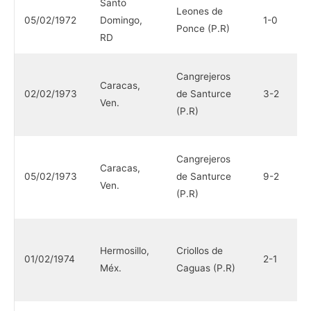
Santo
A
Leones de
05/02/1972
Domingo,
1-0
d
Ponce (P.R)
RD
(
Y
Cangrejeros
Caracas,
C
02/02/1973
de Santurce
3-2
Ven.
O
(P.R)
(
Y
Cangrejeros
Caracas,
C
05/02/1973
de Santurce
9-2
Ven.
O
(P.R)
(
Y
Hermosillo,
Criollos de
C
01/02/1974
2-1
Méx.
Caguas (P.R)
O
(