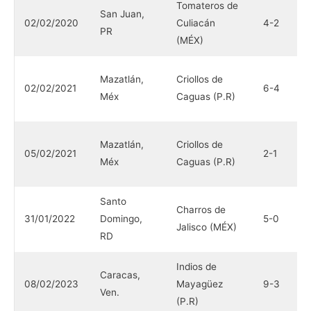
Tomateros de
C
San Juan,
02/02/2020
Culiacán
4-2
d
PR
(MÉX)
(
T
Mazatlán,
Criollos de
02/02/2021
6-4
C
Méx
Caguas (P.R)
(
T
Mazatlán,
Criollos de
05/02/2021
2-1
C
Méx
Caguas (P.R)
(
Santo
Charros de
C
31/01/2022
Domingo,
5-0
Jalisco (MÉX)
C
RD
Indios de
C
Caracas,
08/02/2023
Mayagüez
9-3
L
Ven.
(P.R)
(