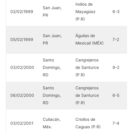
Indios de
San Juan,
Á
02/02/1999
Mayagüez
6-3
PR
M
(P.R)
I
San Juan,
Águilas de
05/02/1999
7-2
M
PR
Mexicali (MÉX)
(
Santo
Cangrejeros
M
03/02/2000
Domingo,
de Santurce
9-2
N
RD
(P.R)
Santo
Cangrejeros
M
06/02/2000
Domingo,
de Santurce
6-5
N
RD
(P.R)
N
Culiacán,
Criollos de
03/02/2001
7-4
H
Méx.
Caguas (P.R)
(