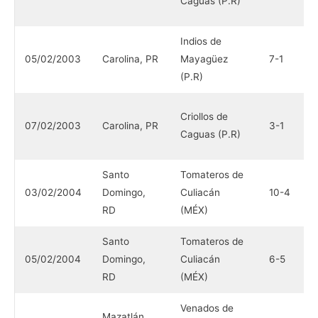
Caguas (P.R)
(
Indios de
C
05/02/2003
Carolina, PR
Mayagüez
7-1
L
(P.R)
(
C
Criollos de
07/02/2003
Carolina, PR
3-1
L
Caguas (P.R)
(
Santo
Tomateros de
L
03/02/2004
Domingo,
Culiacán
10-4
P
RD
(MÉX)
Santo
Tomateros de
L
05/02/2004
Domingo,
Culiacán
6-5
P
RD
(MÉX)
Venados de
I
Mazatlán,