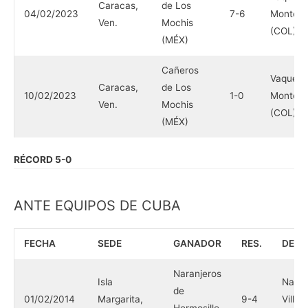
Caracas,
de Los
04/02/2023
7-6
Monterí
Ven.
Mochis
(COL)
(MÉX)
Cañeros
Vaquero
Caracas,
de Los
10/02/2023
1-0
Monterí
Ven.
Mochis
(COL)
(MÉX)
RÉCORD 5-0
ANTE EQUIPOS DE CUBA
FECHA
SEDE
GANADOR
RES.
DERR
Naranjeros
Isla
Naran
de
01/02/2014
Margarita,
9-4
Villa 