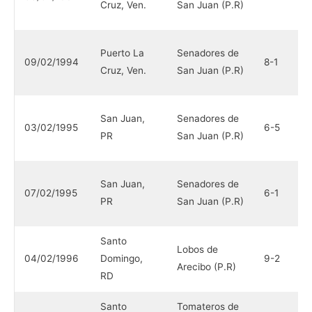
Cruz, Ven.
San Juan (P.R)
(
N
Puerto La
Senadores de
09/02/1994
8-1
H
Cruz, Ven.
San Juan (P.R)
(
N
San Juan,
Senadores de
03/02/1995
6-5
H
PR
San Juan (P.R)
(
N
San Juan,
Senadores de
07/02/1995
6-1
H
PR
San Juan (P.R)
(
Santo
T
Lobos de
04/02/1996
Domingo,
9-2
C
Arecibo (P.R)
RD
(
Santo
Tomateros de