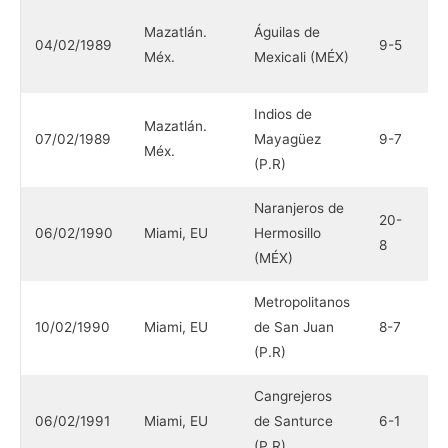
I
Mazatlán.
Águilas de
04/02/1989
9-5
M
Méx.
Mexicali (MÉX)
(
Indios de
Mazatlán.
Á
07/02/1989
Mayagüez
9-7
Méx.
M
(P.R)
Naranjeros de
M
20-
06/02/1990
Miami, EU
Hermosillo
d
8
(MÉX)
(
Metropolitanos
N
10/02/1990
Miami, EU
de San Juan
8-7
H
(P.R)
(
Cangrejeros
P
06/02/1991
Miami, EU
de Santurce
6-1
T
(P.R)