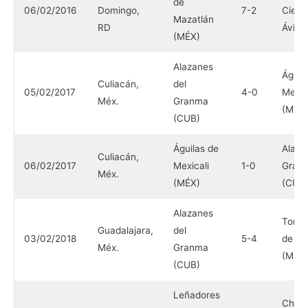
de
06/02/2016
Domingo,
7-2
Ciego
Mazatlán
RD
Ávila
(MÉX)
Alazanes
Águil
Culiacán,
del
05/02/2017
4-0
Mexic
Méx.
Granma
(MÉX
(CUB)
Águilas de
Alaza
Culiacán,
06/02/2017
Mexicali
1-0
Gran
Méx.
(MÉX)
(CUB
Alazanes
Toma
Guadalajara,
del
03/02/2018
5-4
de Cu
Méx.
Granma
(MÉX
(CUB)
Leñadores
Charr