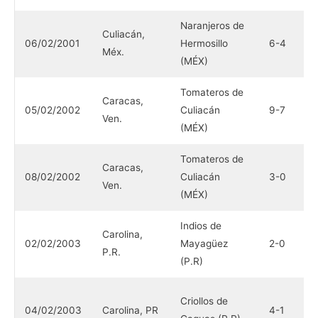
Naranjeros de
Culiacán,
C
06/02/2001
Hermosillo
6-4
Méx.
C
(MÉX)
Tomateros de
V
Caracas,
05/02/2002
Culiacán
9-7
B
Ven.
(MÉX)
(
Tomateros de
V
Caracas,
08/02/2002
Culiacán
3-0
B
Ven.
(MÉX)
(
Indios de
C
Carolina,
02/02/2003
Mayagüez
2-0
L
P.R.
(P.R)
(
C
Criollos de
04/02/2003
Carolina, PR
4-1
L