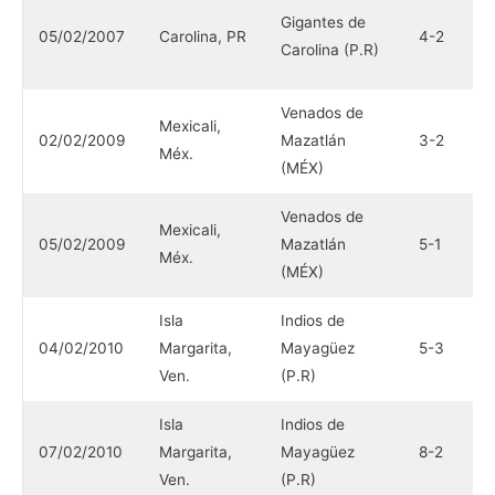
N
Gigantes de
05/02/2007
Carolina, PR
4-2
H
Carolina (P.R)
(
Venados de
Mexicali,
L
02/02/2009
Mazatlán
3-2
Méx.
P
(MÉX)
Venados de
Mexicali,
L
05/02/2009
Mazatlán
5-1
Méx.
P
(MÉX)
Isla
Indios de
N
04/02/2010
Margarita,
Mayagüez
5-3
H
Ven.
(P.R)
(
Isla
Indios de
N
07/02/2010
Margarita,
Mayagüez
8-2
H
Ven.
(P.R)
(