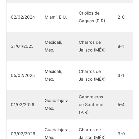
N
Criollos de
02/02/2024
Miami, E.U.
2-0
H
Caguas (P.R)
(
I
Mexicali,
Charros de
31/01/2025
8-1
M
Méx.
Jalisco (MÉX)
(
I
Mexicali,
Charros de
05/02/2025
3-1
M
Méx.
Jalisco (MÉX)
(
Cangrejeros
T
Guadalajara,
01/02/2026
de Santurce
5-4
C
Méx.
(P.R)
(
C
Guadalajara,
Charros de
03/02/2026
3-0
d
Méx.
Jalisco (MÉX)