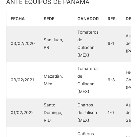
ANTE EQUIPOS DE PANAMÁ
FECHA
SEDE
GANADOR
RES.
DER
Tomateros
Astro
San Juan,
de
03/02/2020
6-1
de Chi
PR
Culiacán
(PAN)
(MÉX)
Tomateros
Feder
Mazatlàn,
de
03/02/2021
6-3
Chiriq
Méx.
Culiacán
(PAN)
(MÉX)
Santo
Charros
Astro
01/02/2022
Domingo,
de Jalisco
1-0
de Lo
R.D.
(MÉX)
Santo
Cañeros