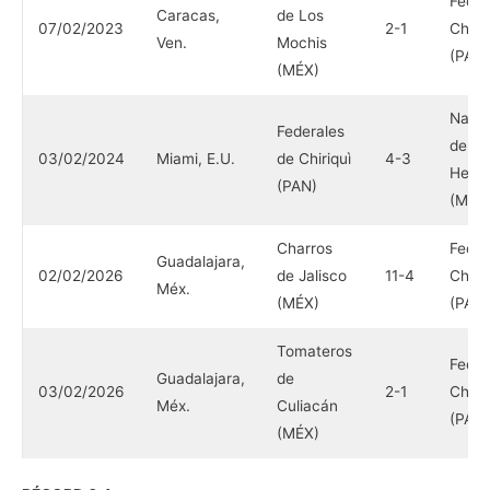
Feder
Caracas,
de Los
07/02/2023
2-1
Chiriq
Ven.
Mochis
(PAN)
(MÉX)
Naran
Federales
de
03/02/2024
Miami, E.U.
de Chiriquì
4-3
Hermo
(PAN)
(MÉX
Charros
Feder
Guadalajara,
02/02/2026
de Jalisco
11-4
Chiriq
Méx.
(MÉX)
(PAN)
Tomateros
Feder
Guadalajara,
de
03/02/2026
2-1
Chiriq
Méx.
Culiacán
(PAN)
(MÉX)