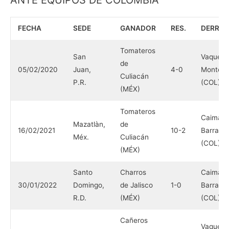
FECHA
SEDE
GANADOR
RES.
DERRO
Tomateros
San
Vaquero
de
05/02/2020
Juan,
4-0
Monterí
Culiacán
P.R.
(COL)
(MÉX)
Tomateros
Caimane
Mazatlàn,
de
16/02/2021
10-2
Barranqu
Méx.
Culiacán
(COL)
(MÉX)
Santo
Charros
Caimane
30/01/2022
Domingo,
de Jalisco
1-0
Barranqu
R.D.
(MÉX)
(COL)
Cañeros
Vaquero