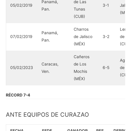
Panamá,
de Las
05/02/2019
3-1
Jalisc
Pan.
Tunas
(MÉX
(CUB)
Charros
Leñad
Panamá,
07/02/2019
de Jalisco
3-2
de La
Pan.
(MÉX)
(CUB
Cañeros
Agric
Caracas,
de Los
05/02/2023
6-5
de B
Ven.
Mochis
(CUB
(MÉX)
RÉCORD 7-4
ANTE EQUIPOS DE CURAZAO
FECHA
SEDE
GANADOR
RES.
DERROT