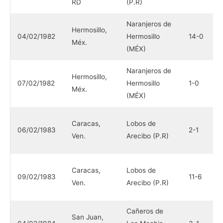
RD
(P.R)
(
Naranjeros de
Hermosillo,
L
04/02/1982
Hermosillo
14-0
Méx.
P
(MÉX)
Naranjeros de
Hermosillo,
L
07/02/1982
Hermosillo
1-0
Méx.
P
(MÉX)
T
Caracas,
Lobos de
06/02/1983
2-1
C
Ven.
Arecibo (P.R)
(
T
Caracas,
Lobos de
09/02/1983
11-6
C
Ven.
Arecibo (P.R)
(
Cañeros de
I
San Juan,