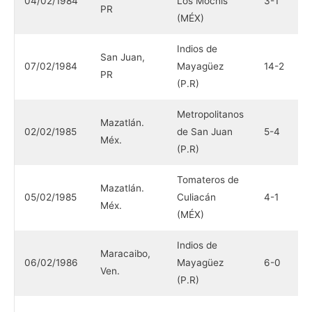
04/02/1984
Los Mochis
3-1
M
PR
(MÉX)
(
Indios de
C
San Juan,
07/02/1984
Mayagüez
14-2
L
PR
(P.R)
(
Metropolitanos
T
Mazatlán.
02/02/1985
de San Juan
5-4
C
Méx.
(P.R)
(
Tomateros de
M
Mazatlán.
05/02/1985
Culiacán
4-1
d
Méx.
(MÉX)
(
Indios de
Maracaibo,
Á
06/02/1986
Mayagüez
6-0
Ven.
M
(P.R)
I