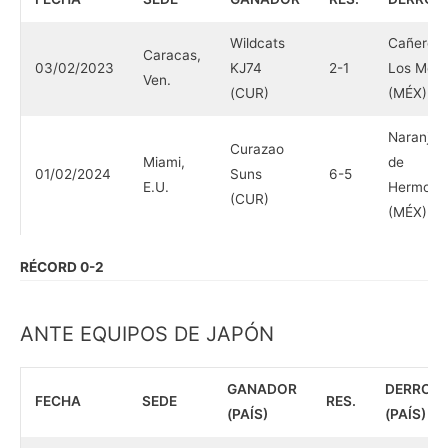
Wildcats
Cañeros 
Caracas,
03/02/2023
KJ74
2-1
Los Moch
Ven.
(CUR)
(MÉX)
Naranjer
Curazao
Miami,
de
01/02/2024
Suns
6-5
E.U.
Hermosill
(CUR)
(MÉX)
RÉCORD 0-2
ANTE EQUIPOS DE JAPÓN
GANADOR
DERROT
FECHA
SEDE
RES.
(PAÍS)
(PAÍS)