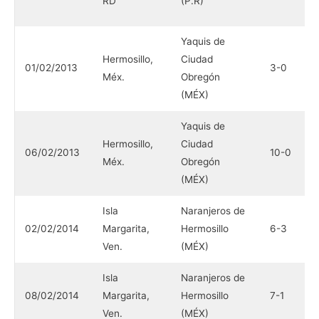
RD
(P.R)
(
Yaquis de
Hermosillo,
Ciudad
C
01/02/2013
3-0
Méx.
Obregón
C
(MÉX)
Yaquis de
Hermosillo,
Ciudad
C
06/02/2013
10-0
Méx.
Obregón
C
(MÉX)
Isla
Naranjeros de
I
02/02/2014
Margarita,
Hermosillo
6-3
M
Ven.
(MÉX)
(
Isla
Naranjeros de
I
08/02/2014
Margarita,
Hermosillo
7-1
M
Ven.
(MÉX)
(