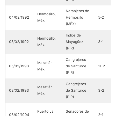
Naranjeros de
I
Hermosillo,
04/02/1992
Hermosillo
5-2
M
Méx.
(MÉX)
(
Indios de
N
Hermosillo,
08/02/1992
Mayagüez
3-1
H
Méx.
(P.R)
(
Cangrejeros
V
Mazatlán.
05/02/1993
de Santurce
11-2
M
Méx.
(P.R)
(
Cangrejeros
V
Mazatlán.
08/02/1993
de Santurce
3-2
M
Méx.
(P.R)
(
N
Puerto La
Senadores de
06/02/1994
2-1
H