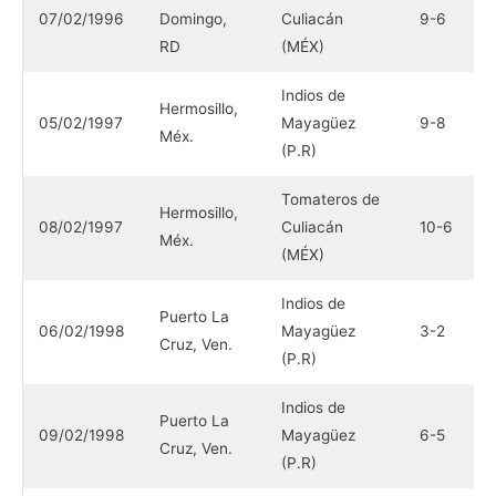
L
07/02/1996
Domingo,
Culiacán
9-6
A
RD
(MÉX)
Indios de
T
Hermosillo,
05/02/1997
Mayagüez
9-8
C
Méx.
(P.R)
(
Tomateros de
I
Hermosillo,
08/02/1997
Culiacán
10-6
M
Méx.
(MÉX)
(
Indios de
V
Puerto La
06/02/1998
Mayagüez
3-2
M
Cruz, Ven.
(P.R)
(
Indios de
V
Puerto La
09/02/1998
Mayagüez
6-5
M
Cruz, Ven.
(P.R)
(