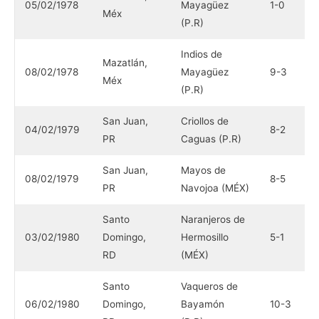
05/02/1978
Mayagüez
1-0
C
Méx
(P.R)
(
Indios de
T
Mazatlán,
08/02/1978
Mayagüez
9-3
C
Méx
(P.R)
(
San Juan,
Criollos de
M
04/02/1979
8-2
PR
Caguas (P.R)
N
San Juan,
Mayos de
C
08/02/1979
8-5
PR
Navojoa (MÉX)
C
Santo
Naranjeros de
V
03/02/1980
Domingo,
Hermosillo
5-1
B
RD
(MÉX)
(
Santo
Vaqueros de
N
06/02/1980
Domingo,
Bayamón
10-3
H