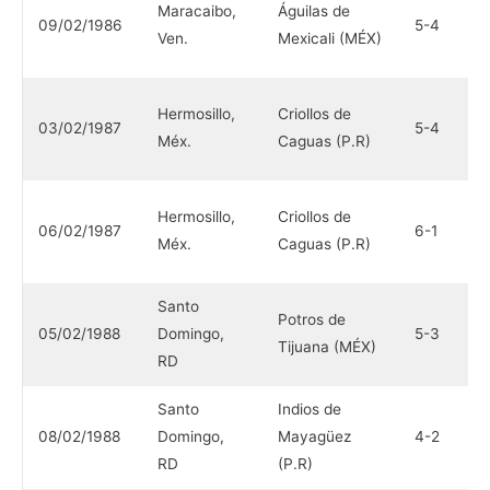
Maracaibo,
Águilas de
09/02/1986
5-4
M
Ven.
Mexicali (MÉX)
(
V
Hermosillo,
Criollos de
03/02/1987
5-4
M
Méx.
Caguas (P.R)
(
V
Hermosillo,
Criollos de
06/02/1987
6-1
M
Méx.
Caguas (P.R)
(
Santo
I
Potros de
05/02/1988
Domingo,
5-3
M
Tijuana (MÉX)
RD
(
Santo
Indios de
P
08/02/1988
Domingo,
Mayagüez
4-2
T
RD
(P.R)