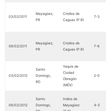
Y
Mayagüez,
Criollos de
C
03/02/2011
7-3
PR
Caguas (P.R)
O
(
Y
Mayagüez,
Criollos de
C
06/02/2011
7-6
PR
Caguas (P.R)
O
(
Yaquis de
Santo
I
Ciudad
03/02/2012
Domingo,
2-0
M
Obregón
RD
(
(MÉX)
Y
Santo
Indios de
C
06/02/2012
Domingo,
Mayagüez
4-3
O