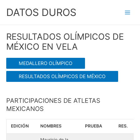
Ir
DATOS DUROS
al
Main
contenido
Men
RESULTADOS OLÍMPICOS DE
MÉXICO EN VELA
MEDALLERO OLÍMPICO
RESULTADOS OLÍMPICOS DE MÉXICO
PARTICIPACIONES DE ATLETAS
MEXICANOS
EDICIÓN
NOMBRES
PRUEBA
RES.
Mauricio de la