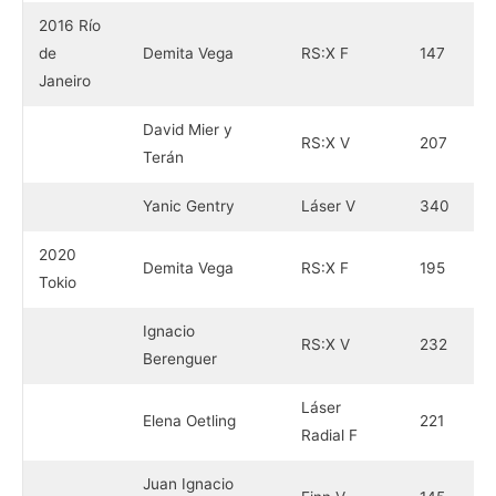
2016 Río
de
Demita Vega
RS:X F
147
Janeiro
David Mier y
RS:X V
207
Terán
Yanic Gentry
Láser V
340
2020
Demita Vega
RS:X F
195
Tokio
Ignacio
RS:X V
232
Berenguer
Láser
Elena Oetling
221
Radial F
Juan Ignacio