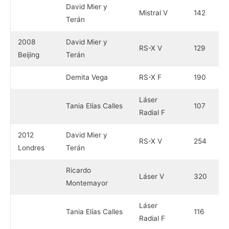
David Mier y
Mistral V
142
Terán
2008
David Mier y
RS-X V
129
Beijing
Terán
Demita Vega
RS-X F
190
Láser
Tania Elías Calles
107
Radial F
2012
David Mier y
RS-X V
254
Londres
Terán
Ricardo
Láser V
320
Montemayor
Láser
Tania Elías Calles
116
Radial F