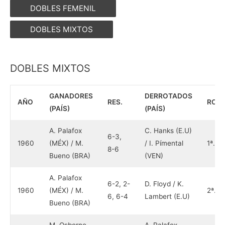
DOBLES FEMENIL
DOBLES MIXTOS
DOBLES MIXTOS
GANADORES
DERROTADOS
AÑO
RES.
RON
(PAÍS)
(PAÍS)
A. Palafox
C. Hanks (E.U)
6-3,
1960
(MÉX) / M.
/ I. Pímental
1ª.
8-6
Bueno (BRA)
(VEN)
A. Palafox
6-2, 2-
D. Floyd / K.
1960
(MÉX) / M.
2ª.
6, 6-4
Lambert (E.U)
Bueno (BRA)
M. Osborne
A. Palafox