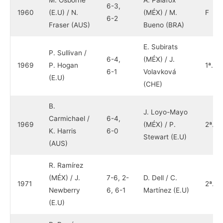
6-3,
1960
(E.U) / N.
(MÉX) / M.
F
6-2
Fraser (AUS)
Bueno (BRA)
E. Subirats
P. Sullivan /
6-4,
(MÉX) / J.
1969
P. Hogan
1ª.
6-1
Volavková
(E.U)
(CHE)
B.
J. Loyo-Mayo
Carmichael /
6-4,
1969
(MÉX) / P.
2ª.
K. Harris
6-0
Stewart (E.U)
(AUS)
R. Ramírez
(MÉX) / J.
7-6, 2-
D. Dell / C.
1971
2ª.
Newberry
6, 6-1
Martínez (E.U)
(E.U)