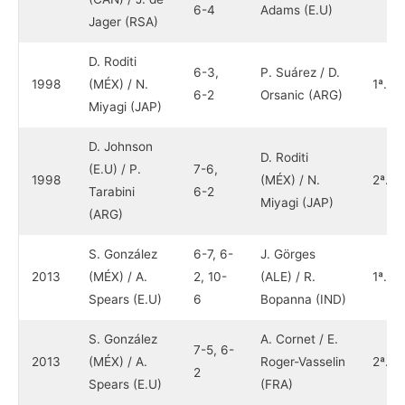
6-4
Adams (E.U)
Jager (RSA)
D. Roditi
6-3,
P. Suárez / D.
1998
(MÉX) / N.
1ª.
6-2
Orsanic (ARG)
Miyagi (JAP)
D. Johnson
D. Roditi
(E.U) / P.
7-6,
1998
(MÉX) / N.
2ª.
Tarabini
6-2
Miyagi (JAP)
(ARG)
S. González
6-7, 6-
J. Görges
2013
(MÉX) / A.
2, 10-
(ALE) / R.
1ª.
Spears (E.U)
6
Bopanna (IND)
S. González
A. Cornet / E.
7-5, 6-
2013
(MÉX) / A.
Roger-Vasselin
2ª.
2
Spears (E.U)
(FRA)