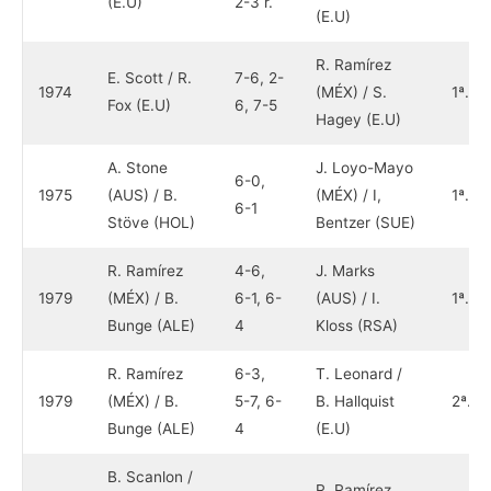
(E.U)
2-3 r.
(E.U)
R. Ramírez
E. Scott / R.
7-6, 2-
1974
(MÉX) / S.
1ª.
Fox (E.U)
6, 7-5
Hagey (E.U)
A. Stone
J. Loyo-Mayo
6-0,
1975
(AUS) / B.
(MÉX) / I,
1ª.
6-1
Stöve (HOL)
Bentzer (SUE)
R. Ramírez
4-6,
J. Marks
1979
(MÉX) / B.
6-1, 6-
(AUS) / I.
1ª.
Bunge (ALE)
4
Kloss (RSA)
R. Ramírez
6-3,
T. Leonard /
1979
(MÉX) / B.
5-7, 6-
B. Hallquist
2ª.
Bunge (ALE)
4
(E.U)
B. Scanlon /
R. Ramírez