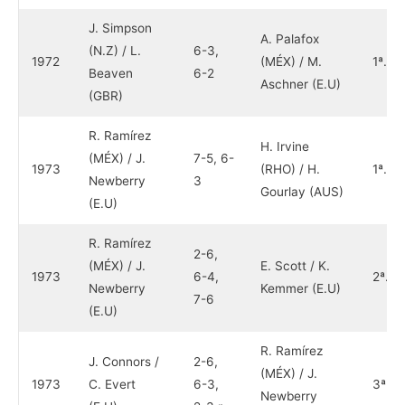
J. Simpson
A. Palafox
(N.Z) / L.
6-3,
1972
(MÉX) / M.
1ª.
Beaven
6-2
Aschner (E.U)
(GBR)
R. Ramírez
H. Irvine
(MÉX) / J.
7-5, 6-
1973
(RHO) / H.
1ª.
Newberry
3
Gourlay (AUS)
(E.U)
R. Ramírez
2-6,
(MÉX) / J.
E. Scott / K.
1973
6-4,
2ª.
Newberry
Kemmer (E.U)
7-6
(E.U)
R. Ramírez
J. Connors /
2-6,
(MÉX) / J.
1973
C. Evert
6-3,
3ª.
Newberry