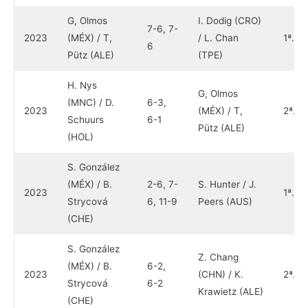
G, Olmos
I. Dodig (CRO)
7-6, 7-
2023
(MÉX) / T,
/ L. Chan
1ª.
6
Pütz (ALE)
(TPE)
H. Nys
G, Olmos
(MNC) / D.
6-3,
2023
(MÉX) / T,
2ª.
Schuurs
6-1
Pütz (ALE)
(HOL)
S. González
(MÉX) / B.
2-6, 7-
S. Hunter / J.
2023
1ª.
Strycová
6, 11-9
Peers (AUS)
(CHE)
S. González
Z. Chang
(MÉX) / B.
6-2,
2023
(CHN) / K.
2ª.
Strycová
6-2
Krawietz (ALE)
(CHE)