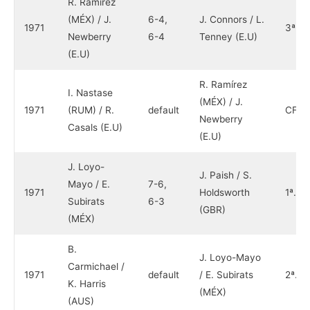
R. Ramírez
(MÉX) / J.
6-4,
J. Connors / L.
1971
3ª.
Newberry
6-4
Tenney (E.U)
(E.U)
R. Ramírez
I. Nastase
(MÉX) / J.
1971
(RUM) / R.
default
CF
Newberry
Casals (E.U)
(E.U)
J. Loyo-
J. Paish / S.
Mayo / E.
7-6,
1971
Holdsworth
1ª.
Subirats
6-3
(GBR)
(MÉX)
B.
J. Loyo-Mayo
Carmichael /
1971
default
/ E. Subirats
2ª.
K. Harris
(MÉX)
(AUS)