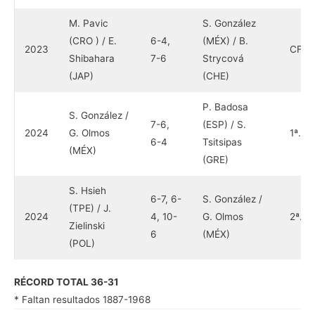
M. Pavic
S. González
(CRO ) / E.
6-4,
(MÉX) / B.
2023
CF
Shibahara
7-6
Strycová
(JAP)
(CHE)
P. Badosa
S. González /
7-6,
(ESP) / S.
2024
G. Olmos
1ª.
6-4
Tsitsipas
(MÉX)
(GRE)
S. Hsieh
6-7, 6-
S. González /
(TPE) / J.
2024
4, 10-
G. Olmos
2ª.
Zielinski
6
(MÉX)
(POL)
RÉCORD TOTAL 36-31
* Faltan resultados 1887-1968