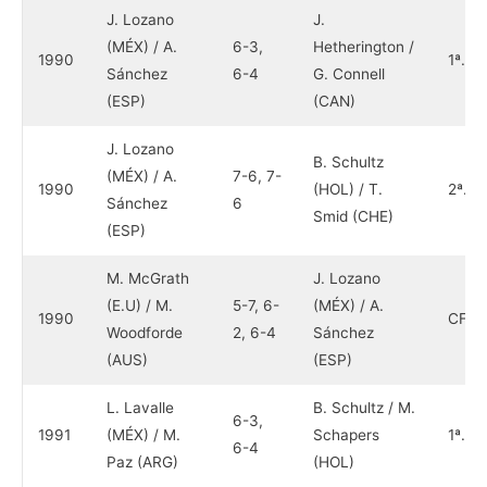
J. Lozano
J.
(MÉX) / A.
6-3,
Hetherington /
1990
1ª.
Sánchez
6-4
G. Connell
(ESP)
(CAN)
J. Lozano
B. Schultz
(MÉX) / A.
7-6, 7-
1990
(HOL) / T.
2ª.
Sánchez
6
Smid (CHE)
(ESP)
M. McGrath
J. Lozano
(E.U) / M.
5-7, 6-
(MÉX) / A.
1990
CF
Woodforde
2, 6-4
Sánchez
(AUS)
(ESP)
L. Lavalle
B. Schultz / M.
6-3,
1991
(MÉX) / M.
Schapers
1ª.
6-4
Paz (ARG)
(HOL)