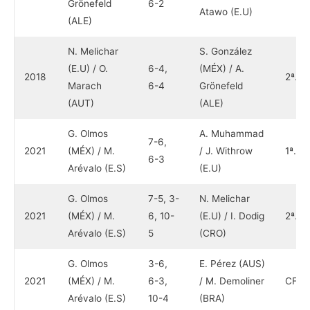
Grönefeld
6-2
Atawo (E.U)
(ALE)
N. Melichar
S. González
(E.U) / O.
6-4,
(MÉX) / A.
2018
2ª.
Marach
6-4
Grönefeld
(AUT)
(ALE)
G. Olmos
A. Muhammad
7-6,
2021
(MÉX) / M.
/ J. Withrow
1ª.
6-3
Arévalo (E.S)
(E.U)
G. Olmos
7-5, 3-
N. Melichar
2021
(MÉX) / M.
6, 10-
(E.U) / I. Dodig
2ª.
Arévalo (E.S)
5
(CRO)
G. Olmos
3-6,
E. Pérez (AUS)
2021
(MÉX) / M.
6-3,
/ M. Demoliner
CF
Arévalo (E.S)
10-4
(BRA)