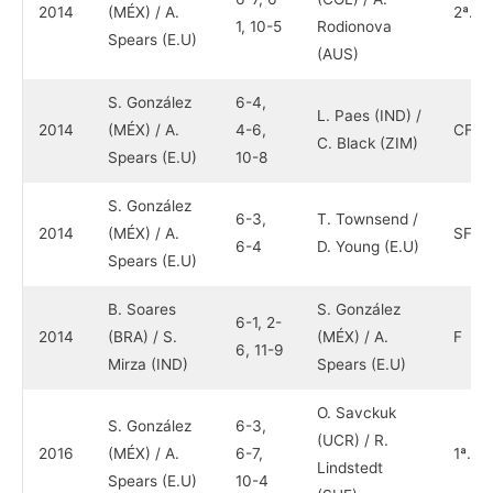
2014
(MÉX) / A.
2ª.
1, 10-5
Rodionova
Spears (E.U)
(AUS)
S. González
6-4,
L. Paes (IND) /
2014
(MÉX) / A.
4-6,
CF
C. Black (ZIM)
Spears (E.U)
10-8
S. González
6-3,
T. Townsend /
2014
(MÉX) / A.
SF
6-4
D. Young (E.U)
Spears (E.U)
B. Soares
S. González
6-1, 2-
2014
(BRA) / S.
(MÉX) / A.
F
6, 11-9
Mirza (IND)
Spears (E.U)
O. Savckuk
S. González
6-3,
(UCR) / R.
2016
(MÉX) / A.
6-7,
1ª.
Lindstedt
Spears (E.U)
10-4