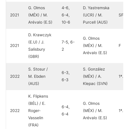
G. Olmos
4-6,
D. Yastremska
2021
(MÉX) / M.
6-4,
(UCR) / M.
SF
Arévalo (E.S)
10-6
Purcell (AUS)
D. Krawczyk
G. Olmos
(E.U) / J.
7-5, 6-
2021
(MÉX) / M.
F
Salisbury
2
Arévalo (E.S)
(GBR)
S. Stosur /
S. González
6-3,
2022
M. Ebden
(MÉX) / A.
1ª.
6-3
(AUS)
Klepac (SVN)
K. Flipkens
(BÉL) / E.
G. Olmos
6-4,
2022
Roger-
(MÉX) / M.
1ª.
6-4
Vasselin
Arévalo (E.S)
(FRA)