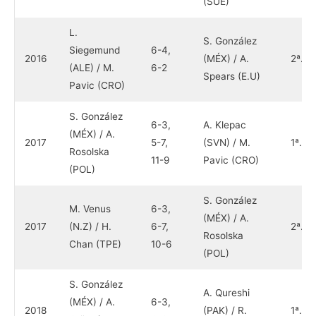
(SUE)
L.
S. González
Siegemund
6-4,
2016
(MÉX) / A.
2ª.
(ALE) / M.
6-2
Spears (E.U)
Pavic (CRO)
S. González
6-3,
A. Klepac
(MÉX) / A.
2017
5-7,
(SVN) / M.
1ª.
Rosolska
11-9
Pavic (CRO)
(POL)
S. González
M. Venus
6-3,
(MÉX) / A.
2017
(N.Z) / H.
6-7,
2ª.
Rosolska
Chan (TPE)
10-6
(POL)
S. González
A. Qureshi
(MÉX) / A.
6-3,
2018
(PAK) / R.
1ª.