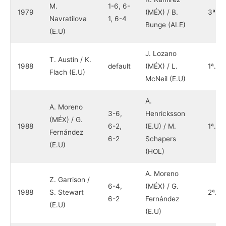
M.
1-6, 6-
1979
(MÉX) / B.
3ª.
Navratilova
1, 6-4
Bunge (ALE)
(E.U)
J. Lozano
T. Austin / K.
1988
default
(MÉX) / L.
1ª.
Flach (E.U)
McNeil (E.U)
A.
A. Moreno
3-6,
Henricksson
(MÉX) / G.
1988
6-2,
(E.U) / M.
1ª.
Fernández
6-2
Schapers
(E.U)
(HOL)
A. Moreno
Z. Garrison /
6-4,
(MÉX) / G.
1988
S. Stewart
2ª.
6-2
Fernández
(E.U)
(E.U)