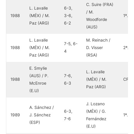
C. Suire (FRA)
L. Lavalle
6-3,
/ M.
1988
(MÉX) / M.
3-6,
1ª.
Woodforde
Paz (ARG)
6-2
(AUS)
L. Lavalle
M. Reinach /
7-5, 6-
1988
(MÉX) / M.
D. Visser
2ª.
4
Paz (ARG)
(RSA)
E. Smylie
L. Lavalle
(AUS) / P.
7-6,
1988
(MÉX) / M.
CF
McEnroe
6-3
Paz (ARG)
(E.U)
J. Lozano
A. Sánchez /
6-3,
(MÉX) / G.
1989
J. Sánchez
1ª.
7-6
Fernández
(ESP)
(E.U)