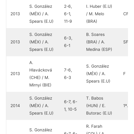
S. González
2-6,
I. Huber (E.U)
2013
(MÉX) / A.
6-1,
/ M. Melo
CF.
Spears (E.U)
11-9
(BRA)
S. González
B. Soares
6-3,
2013
(MÉX) / A.
(BRA) / A.
SF
6-1
Spears (E.U)
Medina (ESP)
A.
S. González
Hlavácková
7-6,
2013
(MÉX) / A.
F
(CHE) / M.
6-3
Spears (E.U)
Mirnyi (BIE)
S. González
T. Babos
6-7, 6-
2014
(MÉX) / A.
(HUN) / E.
1ª.
1, 10-5
Spears (E.U)
Butorac (E.U)
R. Farah
S. González
6-7, 6-
(COL) / A.