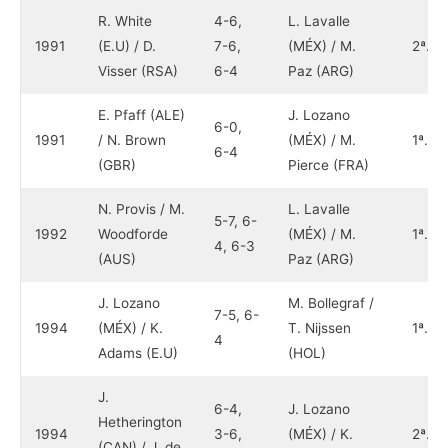
R. White
4-6,
L. Lavalle
1991
(E.U) / D.
7-6,
(MÉX) / M.
2ª.
Visser (RSA)
6-4
Paz (ARG)
E. Pfaff (ALE)
J. Lozano
6-0,
1991
/ N. Brown
(MÉX) / M.
1ª.
6-4
(GBR)
Pierce (FRA)
N. Provis / M.
L. Lavalle
5-7, 6-
1992
Woodforde
(MÉX) / M.
1ª.
4, 6-3
(AUS)
Paz (ARG)
J. Lozano
M. Bollegraf /
7-5, 6-
1994
(MÉX) / K.
T. Nijssen
1ª.
4
Adams (E.U)
(HOL)
J.
6-4,
J. Lozano
Hetherington
1994
3-6,
(MÉX) / K.
2ª.
(CAN) / J. de