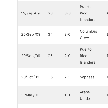
Puerto
15/Sep./09
G3
3-3
Rico
Islanders
Columbus
23/Sep./09
G4
2-0
Crew
Puerto
29/Sep./09
G5
2-0
Rico
Islanders
20/Oct./09
G6
2-1
Saprissa
Árabe
11/Mar./10
CF
1-0
Unido