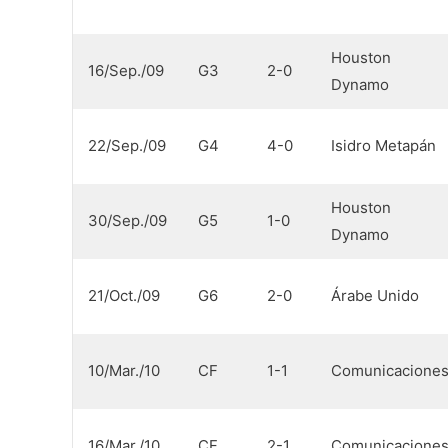
Houston
16/Sep./09
G3
2-0
Dynamo
22/Sep./09
G4
4-0
Isidro Metapán
Houston
30/Sep./09
G5
1-0
Dynamo
21/Oct./09
G6
2-0
Árabe Unido
10/Mar./10
CF
1-1
Comunicacione
16/Mar./10
CF
2-1
Comunicacione