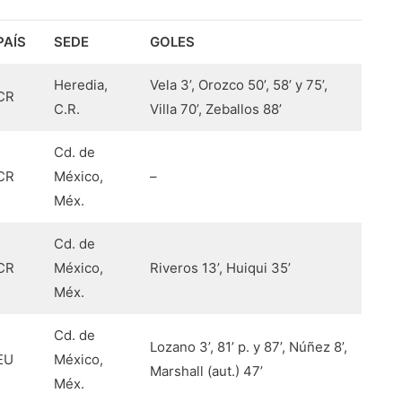
PAÍS
SEDE
GOLES
Heredia,
Vela 3’, Orozco 50’, 58’ y 75’,
CR
C.R.
Villa 70’, Zeballos 88’
Cd. de
CR
México,
–
Méx.
Cd. de
CR
México,
Riveros 13’, Huiqui 35’
Méx.
Cd. de
Lozano 3’, 81’ p. y 87’, Núñez 8’,
EU
México,
Marshall (aut.) 47’
Méx.