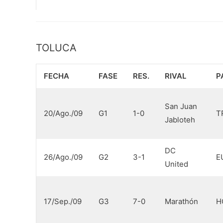
TOLUCA
FECHA
FASE
RES.
RIVAL
P
San Juan
20/Ago./09
G1
1-0
T
Jabloteh
DC
26/Ago./09
G2
3-1
E
United
17/Sep./09
G3
7-0
Marathón
H