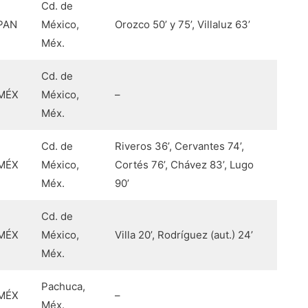
Cd. de
PAN
México,
Orozco 50’ y 75’, Villaluz 63’
Méx.
Cd. de
MÉX
México,
–
Méx.
Cd. de
Riveros 36’, Cervantes 74’,
MÉX
México,
Cortés 76’, Chávez 83’, Lugo
Méx.
90’
Cd. de
MÉX
México,
Villa 20’, Rodríguez (aut.) 24’
Méx.
Pachuca,
MÉX
–
Méx.