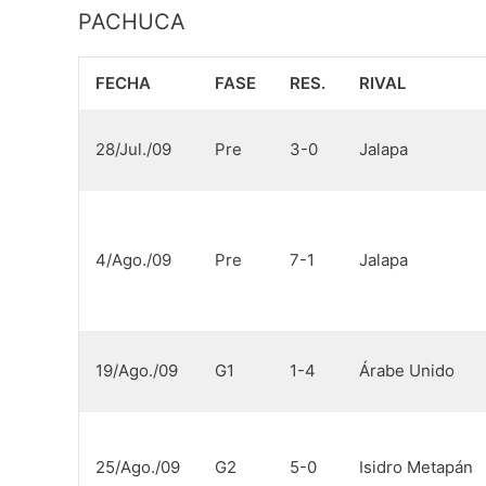
PACHUCA
FECHA
FASE
RES.
RIVAL
28/Jul./09
Pre
3-0
Jalapa
4/Ago./09
Pre
7-1
Jalapa
19/Ago./09
G1
1-4
Árabe Unido
25/Ago./09
G2
5-0
Isidro Metapán