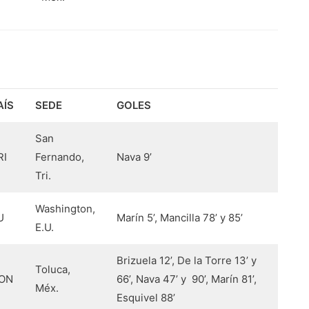
AÍS
SEDE
GOLES
San
RI
Fernando,
Nava 9’
Tri.
Washington,
U
Marín 5’, Mancilla 78’ y 85’
E.U.
Brizuela 12’, De la Torre 13’ y
Toluca,
ON
66’, Nava 47’ y 90’, Marín 81’,
Méx.
Esquivel 88’