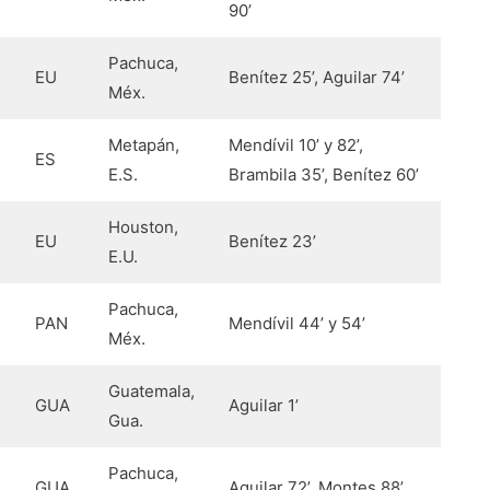
90’
Pachuca,
EU
Benítez 25’, Aguilar 74’
Méx.
Metapán,
Mendívil 10’ y 82’,
ES
E.S.
Brambila 35’, Benítez 60’
Houston,
EU
Benítez 23’
E.U.
Pachuca,
PAN
Mendívil 44’ y 54’
Méx.
Guatemala,
s
GUA
Aguilar 1’
Gua.
Pachuca,
s
GUA
Aguilar 72’, Montes 88’