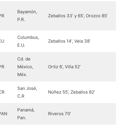
Bayamón,
PR
Zeballos 33’ y 65’, Orozco 85’
P.R.
Columbus,
EU
Zeballos 14’, Vela 38’
E.U.
Cd. de
PR
México,
Ortiz 6’, Villa 52’
Méx.
San José,
CR
Núñez 55’, Zeballos 82’
C.R
Panamá,
PAN
Riveros 70’
Pan.