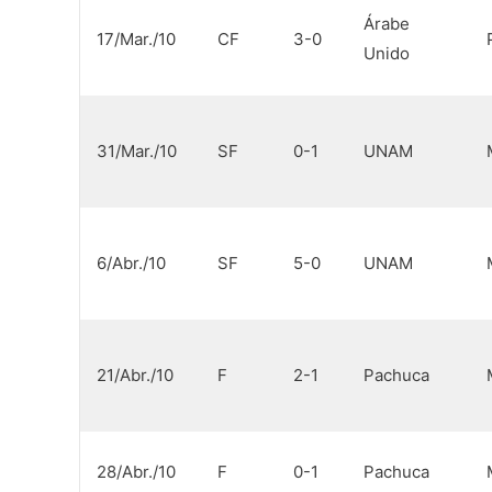
Árabe
17/Mar./10
CF
3-0
Unido
31/Mar./10
SF
0-1
UNAM
6/Abr./10
SF
5-0
UNAM
21/Abr./10
F
2-1
Pachuca
28/Abr./10
F
0-1
Pachuca