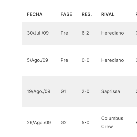
FECHA
FASE
RES.
RIVAL
30/Jul./09
Pre
6-2
Herediano
5/Ago./09
Pre
0-0
Herediano
19/Ago./09
G1
2-0
Saprissa
Columbus
26/Ago./09
G2
5-0
Crew