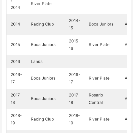
F
River Plate
2014
2014-
2014
Racing Club
Boca Juniors
Arge
15
2015-
2015
Boca Juniors
River Plate
Arge
16
2016
Lanús
2016-
2016-
Boca Juniors
River Plate
Arge
17
17
2017-
2017-
Rosario
Boca Juniors
Arge
18
18
Central
2018-
2018-
Racing Club
River Plate
Arge
19
19