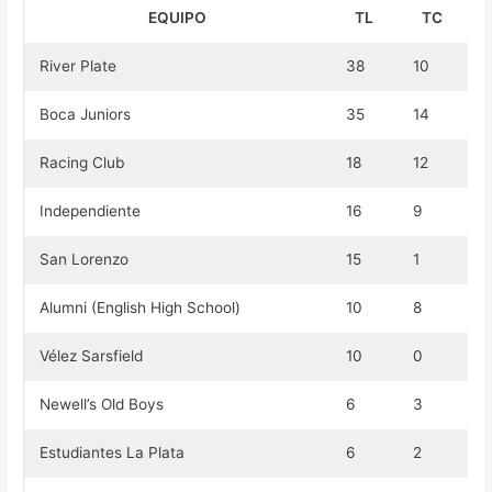
EQUIPO
TL
TC
River Plate
38
10
Boca Juniors
35
14
Racing Club
18
12
Independiente
16
9
San Lorenzo
15
1
Alumni (English High School)
10
8
Vélez Sarsfield
10
0
Newell’s Old Boys
6
3
Estudiantes La Plata
6
2