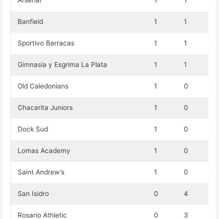
Banfield
1
1
Sportivo Barracas
1
1
Gimnasia y Esgrima La Plata
1
1
Old Caledonians
1
0
Chacarita Juniors
1
0
Dock Sud
1
0
Lomas Academy
1
0
Saint Andrew’s
1
0
San Isidro
0
4
Rosario Athletic
0
3