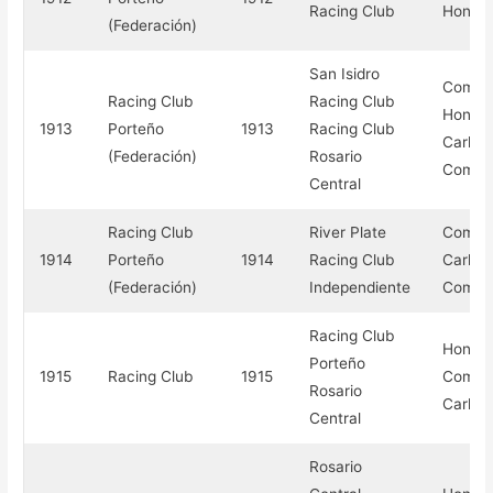
Racing Club
Honor
(Federación)
San Isidro
Compe
Racing Club
Racing Club
Honor
1913
Porteño
1913
Racing Club
Carlos
(Federación)
Rosario
Compe
Central
Racing Club
River Plate
Compe
1914
Porteño
1914
Racing Club
Carlos
(Federación)
Independiente
Compe
Racing Club
Honor
Porteño
1915
Racing Club
1915
Compe
Rosario
Carlos
Central
Rosario