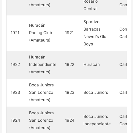
Rosario
(Amateurs)
Compe
Central
Sportivo
Huracán
Barracas
Compe
1921
Racing Club
1921
Newell’s Old
Carlos
(Amateurs)
Boys
Huracán
1922
Independiente
1922
Huracán
Carlos
(Amateurs)
Boca Juniors
1923
San Lorenzo
1923
Boca Juniors
Carlos
(Amateurs)
Boca Juniors
Boca Juniors
Carlos
1924
San Lorenzo
1924
Independiente
Compe
(Amateurs)