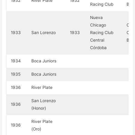
1932
River Plate
1932
Racing Club
Becc
Nueva
Chicago
Com
1933
San Lorenzo
1933
Racing Club
Com
Central
Becc
Córdoba
1934
Boca Juniors
1935
Boca Juniors
1936
River Plate
San Lorenzo
1936
(Honor)
River Plate
1936
(Oro)