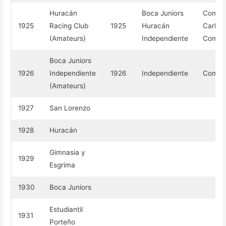
Huracán
Boca Juniors
Compe
1925
Racing Club
1925
Huracán
Carlos
(Amateurs)
Independiente
Compe
Boca Juniors
1926
Independiente
1926
Independiente
Compe
(Amateurs)
1927
San Lorenzo
1928
Huracán
Gimnasia y
1929
Esgrima
1930
Boca Juniors
Estudiantil
1931
Porteño