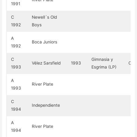
1991
C
Newell´s Old
1992
Boys
A
Boca Juniors
1992
C
Gimnasia y
Vélez Sarsfield
1993
Cent
1993
Esgrima (LP)
A
River Plate
1993
C
Independiente
1994
A
River Plate
1994