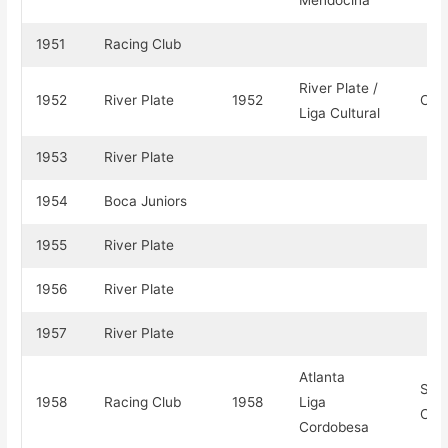
Mendocina
1951
Racing Club
River Plate /
1952
River Plate
1952
Carl
Liga Cultural
1953
River Plate
1954
Boca Juniors
1955
River Plate
1956
River Plate
1957
River Plate
Atlanta
Sue
1958
Racing Club
1958
Liga
Carl
Cordobesa