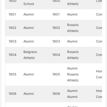
1900
1900
Compe
School
Athletic
1901
Alumni
1901
Alumni
Compe
Rosario
1902
Alumni
1902
Compe
Athletic
1903
Alumni
1903
Alumni
Compe
Belgrano
Rosario
1904
1904
Compe
Athletic
Athletic
Alumni
Honor
1905
Alumni
1905
Rosario
Compe
Athletic
Alumni
Honor
1906
Alumni
1906
Alumni
Compe