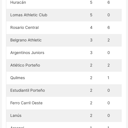
Huracán
5
6
Lomas Athletic Club
5
0
Rosario Central
4
6
Belgrano Athletic
3
2
Argentinos Juniors
3
0
Atlético Porteño
2
2
Quilmes
2
1
Estudiantil Porteño
2
0
Ferro Carril Oeste
2
0
Lanús
2
0
Arsenal
1
1