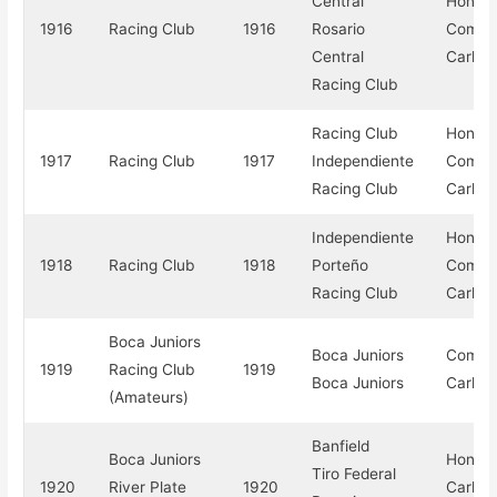
Central
Honor
1916
Racing Club
1916
Rosario
Compe
Central
Carlos
Racing Club
Racing Club
Honor
1917
Racing Club
1917
Independiente
Compe
Racing Club
Carlos
Independiente
Honor
1918
Racing Club
1918
Porteño
Compe
Racing Club
Carlos
Boca Juniors
Boca Juniors
Compe
1919
Racing Club
1919
Boca Juniors
Carlos
(Amateurs)
Banfield
Boca Juniors
Honor
Tiro Federal
1920
River Plate
1920
Carlos