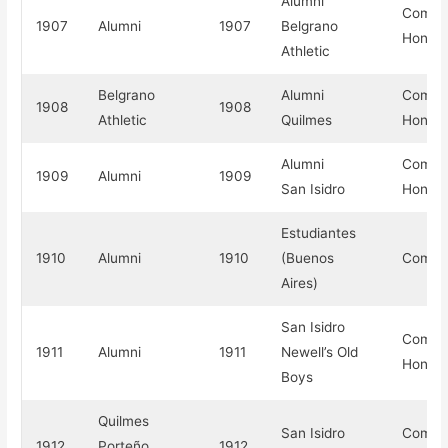
Alumni
Compe
1907
Alumni
1907
Belgrano
Honor
Athletic
Belgrano
Alumni
Compe
1908
1908
Athletic
Quilmes
Honor
Alumni
Compe
1909
Alumni
1909
San Isidro
Honor
Estudiantes
1910
Alumni
1910
(Buenos
Compe
Aires)
San Isidro
Compe
1911
Alumni
1911
Newell’s Old
Honor
Boys
Quilmes
San Isidro
Compe
1912
Porteño
1912