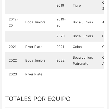
Copa
2019
Tigre
Supe
2019-
2019-
Boca Juniors
Boca Juniors
Arge
20
20
2020
Boca Juniors
Copa
2021
River Plate
2021
Colón
Copa
Boca Juniors
Copa
2022
Boca Juniors
2022
Patronato
Arge
2023
River Plate
TOTALES POR EQUIPO