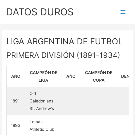
Ir
DATOS DUROS
al
Main
contenido
Men
LIGA ARGENTINA DE FUTBOL
PRIMERA DIVISIÓN (1891-1934)
CAMPEÓN DE
CAMPEÓN DE
AÑO
AÑO
DENOM
LIGA
COPA
Old
1891
Caledonians
St. Andrew’s
Lomas
1893
Athletic Club