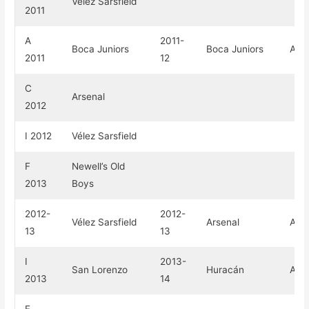
Vélez Sarsfield
2011
A
2011-
Boca Juniors
Boca Juniors
Arge
2011
12
C
Arsenal
2012
I 2012
Vélez Sarsfield
F
Newell’s Old
2013
Boys
2012-
2012-
Vélez Sarsfield
Arsenal
Arge
13
13
I
2013-
San Lorenzo
Huracán
Arge
2013
14