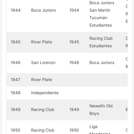
Boca Juniors
Carl
1944
Boca Juniors
1944
San Martín
Repú
Tucumán
Esc
Estudiantes
Racing Club
Comp
1945
River Plate
1945
Estudiantes
Repú
Com
1946
San Lorenzo
1946
Boca Juniors
Brit
1947
River Plate
1948
Independiente
Newell’s Old
1949
Racing Club
1949
Esc
Boys
Liga
1950
Racing Club
1950
Carl