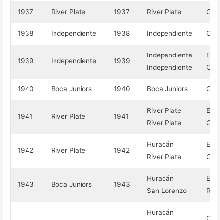
1937
River Plate
1937
River Plate
Carl
1938
Independiente
1938
Independiente
Carl
Independiente
Esc
1939
Independiente
1939
Independiente
Carl
1940
Boca Juniors
1940
Boca Juniors
Carl
River Plate
Esc
1941
River Plate
1941
River Plate
Carl
Huracán
Esc
1942
River Plate
1942
River Plate
Carl
Huracán
Esc
1943
Boca Juniors
1943
San Lorenzo
Repú
Huracán
Comp