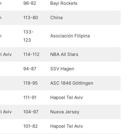
n
96-82
Bayi Rockets
n
113-80
China
133-
n
Asociación Filipina
123
l Aviv
114-112
NBA All Stars
94-87
SSV Hagen
119-95
ASC 1846 Göttingen
111-91
Hapoel Tel Aviv
l Aviv
104-97
Nueva Jersey
101-82
Hapoel Tel Aviv