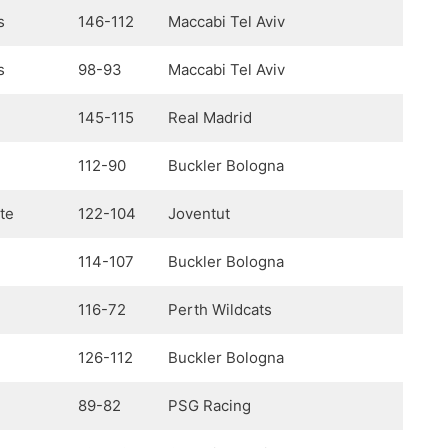
s
146-112
Maccabi Tel Aviv
s
98-93
Maccabi Tel Aviv
145-115
Real Madrid
112-90
Buckler Bologna
te
122-104
Joventut
114-107
Buckler Bologna
116-72
Perth Wildcats
126-112
Buckler Bologna
89-82
PSG Racing