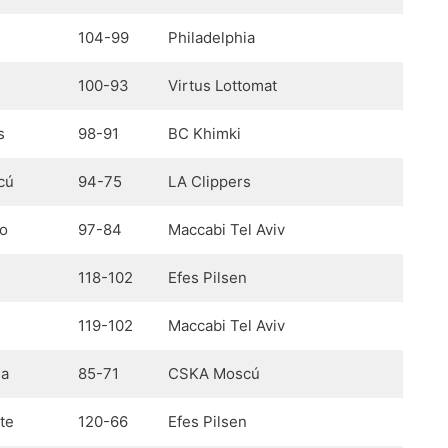
104-99
Philadelphia
100-93
Virtus Lottomat
s
98-91
BC Khimki
cú
94-75
LA Clippers
io
97-84
Maccabi Tel Aviv
118-102
Efes Pilsen
119-102
Maccabi Tel Aviv
ia
85-71
CSKA Moscú
te
120-66
Efes Pilsen