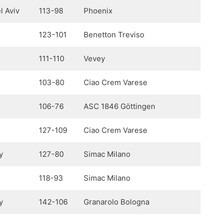
l Aviv
113-98
Phoenix
123-101
Benetton Treviso
111-110
Vevey
103-80
Ciao Crem Varese
106-76
ASC 1846 Göttingen
127-109
Ciao Crem Varese
y
127-80
Simac Milano
118-93
Simac Milano
y
142-106
Granarolo Bologna