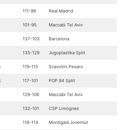
111-96
Real Madrid
101-95
Maccabi Tel Aviv
137-103
Barcelona
135-129
Jugoplastika Split
k
119-115
Scavolini Pesaro
k
117-101
POP 84 Split
129-106
Maccabi Tel Aviv
132-101
CSP Limognes
116-114
Montigalá Joventut