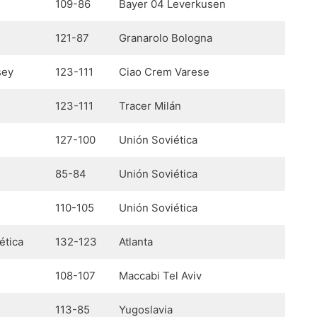
109-86
Bayer 04 Leverkusen
121-87
Granarolo Bologna
sey
123-111
Ciao Crem Varese
123-111
Tracer Milán
127-100
Unión Soviética
85-84
Unión Soviética
110-105
Unión Soviética
ética
132-123
Atlanta
108-107
Maccabi Tel Aviv
113-85
Yugoslavia