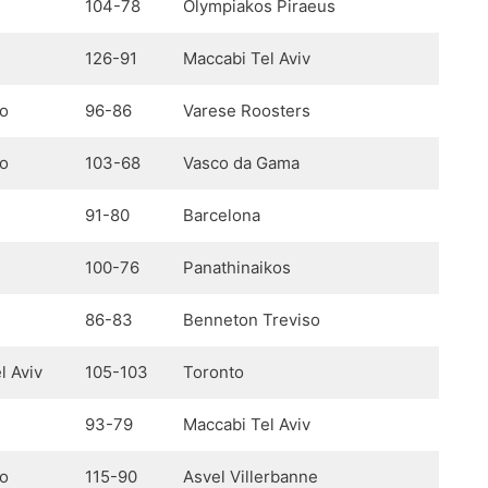
104-78
Olympiakos Piraeus
126-91
Maccabi Tel Aviv
io
96-86
Varese Roosters
io
103-68
Vasco da Gama
91-80
Barcelona
100-76
Panathinaikos
86-83
Benneton Treviso
l Aviv
105-103
Toronto
93-79
Maccabi Tel Aviv
io
115-90
Asvel Villerbanne