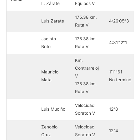
L. Zárate
Equipos V
175.38 km.
Luis Zárate
4:26’05″3
Ruta V
Jacinto
175.38 km.
4:31’12″1
Brito
Ruta V
Km.
Contrarreloj
Mauricio
1’11″61
V
Mata
No terminó
175.38 km.
Ruta V
Velocidad
Luis Muciño
12″8
Scratch V
Zenobio
Velocidad
12″4
Cruz
Scratch V