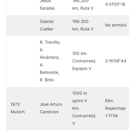
Jesús
196.200
4:51’05″18
Sarabia
km, Ruta V
Gabriel
196.200
No terminó
Cuéllar
km, Ruta V
R. Treviño,
A.
100 km.
Alcántara,
Contrarreloj
2:16’08″44
A.
Equipos V
Belmonte,
R. Brito
1000 m
sprint V
Elim.
1972
José Arturo
Km.
Repechaje
Munich
Cambroni
Contrarreloj
1:11’54
V