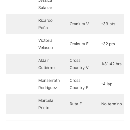
Jessica
Salazar
Ricardo
Omnium V
-33 pts.
Peña
Victoria
Ominum F
-32 pts.
Velasco
Aldair
Cross
1:31:42 hrs.
Gutiérrez
Country V
Monserrath
Cross
-4 lap
Rodríguez
Country F
Marcela
Ruta F
No terminó
Prieto