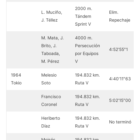
2000 m.
L. Muciño,
Elim.
Tándem
J. Téllez
Repechaje
Sprint V
M. Mata, J.
4000 m.
Brito, J.
Persecución
4:52’55″1
Taboada,
por Equipos
M. Pérez
V
1964
Melesio
194.832 km.
4:40’11″63
Tokio
Soto
Ruta V
Francisco
194.832 km.
5:02’15″00
Coronel
Ruta V
Heriberto
194.832 km.
No terminó
Díaz
Ruta V
Moisés
194.832 km.