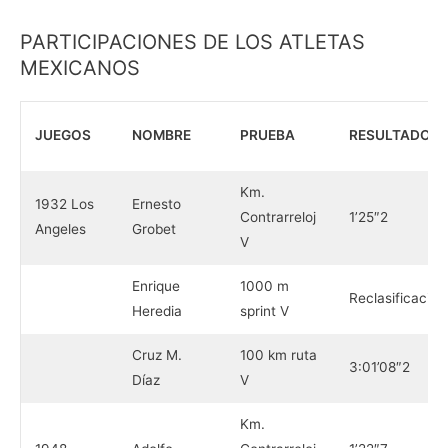
PARTICIPACIONES DE LOS ATLETAS
MEXICANOS
JUEGOS
NOMBRE
PRUEBA
RESULTADOS
Km.
1932 Los
Ernesto
Contrarreloj
1’25″2
Angeles
Grobet
V
Enrique
1000 m
Reclasificación
Heredia
sprint V
Cruz M.
100 km ruta
3:01’08″2
Díaz
V
Km.