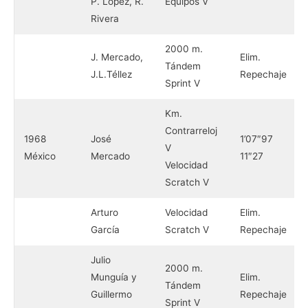
P. López, R.
Equipos V
Rivera
2000 m.
J. Mercado,
Elim.
Tándem
J.L.Téllez
Repechaje
Sprint V
Km.
Contrarreloj
1968
José
1’07″97
V
México
Mercado
11″27
Velocidad
Scratch V
Arturo
Velocidad
Elim.
García
Scratch V
Repechaje
Julio
2000 m.
Munguía y
Elim.
Tándem
Guillermo
Repechaje
Sprint V