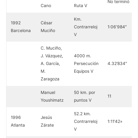
No terminó
Cano
Ruta V
Km.
1992
César
Contrarreloj
1:06’984″
Barcelona
Muciño
V
C. Muciño,
J. Vázquez,
4000 m.
A. García,
Persecución
4.32’834″
M.
Equipos V
Zaragoza
Manuel
50 km. por
11
Youshimatz
puntos V
52.2 km.
1996
Jesús
Contrarreloj
1:11’42»
Atlanta
Zárate
V