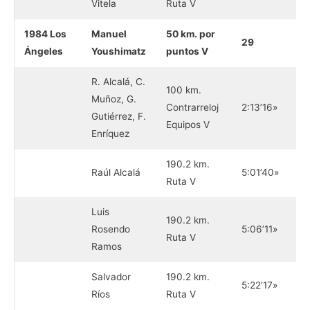
Vitela
Ruta V
1984 Los
Manuel
50 km. por
29
Ángeles
Youshimatz
puntos V
R. Alcalá, C.
100 km.
Muñoz, G.
Contrarreloj
2:13’16»
Gutiérrez, F.
Equipos V
Enríquez
190.2 km.
Raúl Alcalá
5:01’40»
Ruta V
Luis
190.2 km.
Rosendo
5:06’11»
Ruta V
Ramos
Salvador
190.2 km.
5:22’17»
Ríos
Ruta V