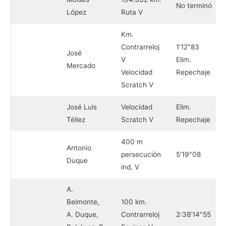
No terminó
López
Ruta V
Km.
Contrarreloj
1’12″83
José
V
Elim.
Mercado
Velocidad
Repechaje
Scratch V
José Luis
Velocidad
Elim.
Téllez
Scratch V
Repechaje
400 m
Antonio
persecución
5’19″08
Duque
ind. V
A.
Belmonte,
100 km.
A. Duque,
Contrarreloj
2:38’14″55