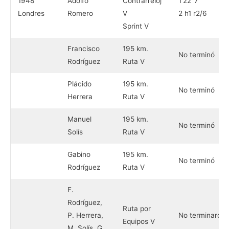
1948
Adolfo
Contrarreloj
1’22″7
Londres
Romero
V
2 h1 r2/6
Sprint V
Francisco
195 km.
No terminó
Rodríguez
Ruta V
Plácido
195 km.
No terminó
Herrera
Ruta V
Manuel
195 km.
No terminó
Solís
Ruta V
Gabino
195 km.
No terminó
Rodríguez
Ruta V
F.
Rodríguez,
Ruta por
P. Herrera,
No terminaron
Equipos V
M. Solís, G.