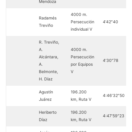
Mendoza
4000 m.
Radamés
Persecución
4’42″40
Treviño
individual V
R. Treviño,
A.
4000 m.
Alcántara,
Persecución
4’30″78
A.
por Equipos
Belmonte,
V
H. Díaz
Agustín
196.200
4:46’32″50
Juárez
km, Ruta V
Heriberto
196.200
4:47’59″23
Díaz
km, Ruta V