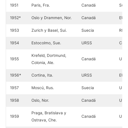
1951
Paris, Fra.
Canadá
Suec
1952*
Oslo y Drammen, Nor.
Canadá
EU
1953
Zurich y Basel, Sui.
Suecia
RFA
1954
Estocolmo, Sue.
URSS
Can
Krefeld, Dortmund,
1955
Canadá
URS
Colonia, Ale.
1956*
Cortina, Ita.
URSS
EU
1957
Moscú, Rus.
Suecia
URS
1958
Oslo, Nor.
Canadá
URS
Praga, Bratislava y
1959
Canadá
URS
Ostrava, Che.