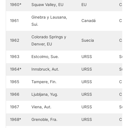
1960*
Squaw Valley, EU
EU
Can
Ginebra y Lausana,
1961
Canadá
Chec
Sui.
Colorado Springs y
1962
Suecia
Can
Denver, EU
1963
Estcolmo, Sue.
URSS
Suec
1964*
Innsbruck, Aut.
URSS
Suec
1965
Tampere, Fin.
URSS
Chec
1966
Ljubljana, Yug.
URSS
Chec
1967
Viena, Aut.
URSS
Suec
1968*
Grenoble, Fra.
URSS
Chec