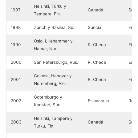
Helsinki, Turku y
1997
Canadá
Suec
Tampere, Fin.
1998
Zurich y Basilea, Sui.
Suecia
Finl
Oslo, Lillehammer y
1999
R. Checa
Finl
Hamar, Nor.
2000
San Petersburgo, Rus.
R. Checa
Eslo
Colonia, Hanover y
2001
R. Checa
Finl
Nuremberg, Ale.
Gotemburgo y
2002
Eslovaquia
Rusi
Karlstad, Sue.
Helsinki, Tampere y
2003
Canadá
Suec
Turku, Fin.