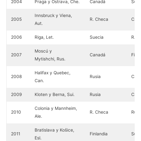
2004
Praga y Ostrava, Che.
Canadá
Suec
Innsbruck y Viena,
2005
R. Checa
Can
Aut.
2006
Riga, Let.
Suecia
R. C
Moscú y
2007
Canadá
Finl
Mytishchi, Rus.
Halifax y Quebec,
2008
Rusia
Can
Can.
2009
Kloten y Berna, Sui.
Rusia
Can
Colonia y Mannheim,
2010
R. Checa
Rusi
Ale.
Bratislava y Košice,
2011
Finlandia
Suec
Esl.