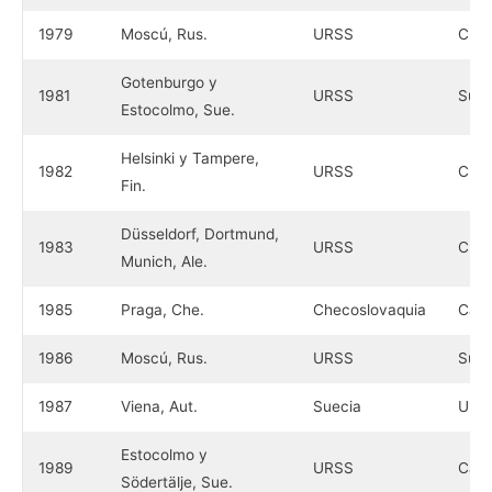
1979
Moscú, Rus.
URSS
Chec
Gotenburgo y
1981
URSS
Suec
Estocolmo, Sue.
Helsinki y Tampere,
1982
URSS
Chec
Fin.
Düsseldorf, Dortmund,
1983
URSS
Chec
Munich, Ale.
1985
Praga, Che.
Checoslovaquia
Can
1986
Moscú, Rus.
URSS
Suec
1987
Viena, Aut.
Suecia
URS
Estocolmo y
1989
URSS
Can
Södertälje, Sue.