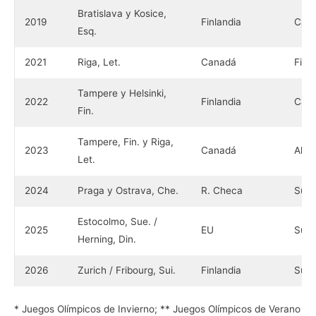
Bratislava y Kosice,
2019
Finlandia
Can
Esq.
2021
Riga, Let.
Canadá
Finl
Tampere y Helsinki,
2022
Finlandia
Can
Fin.
Tampere, Fin. y Riga,
2023
Canadá
Alem
Let.
2024
Praga y Ostrava, Che.
R. Checa
Suiz
Estocolmo, Sue. /
2025
EU
Suiz
Herning, Din.
2026
Zurich / Fribourg, Sui.
Finlandia
Suiz
* Juegos Olímpicos de Invierno; ** Juegos Olímpicos de Verano