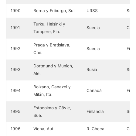
1990
Berna y Friburgo, Sui.
URSS
Suec
Turku, Helsinki y
1991
Suecia
Can
Tampere, Fin.
Praga y Bratislava,
1992
Suecia
Finl
Che.
Dortmund y Munich,
1993
Rusia
Suec
Ale.
Bolzano, Canazei y
1994
Canadá
Finl
Milán, Ita.
Estocolmo y Gävle,
1995
Finlandia
Suec
Sue.
1996
Viena, Aut.
R. Checa
Can