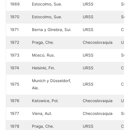
1969
Estocolmo, Sue.
URSS
Suec
1970
Estocolmo, Sue.
URSS
Suec
1971
Berna y Ginebra, Sui.
URSS
Chec
1972
Praga, Che.
Checoslovaquia
URS
1973
Moscú. Rus.
URSS
Suec
1974
Helsinki, Fin.
URSS
Chec
Munich y Düsseldorf,
1975
URSS
Chec
Ale.
1976
Katowice, Pol.
Checoslovaquia
URS
1977
Viena, Aut.
Checoslovaquia
Suec
1978
Praga, Che.
URSS
Chec