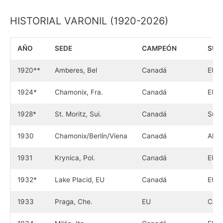
HISTORIAL VARONIL (1920-2026)
AÑO
SEDE
CAMPEÓN
SUB
1920**
Amberes, Bel
Canadá
EU
1924*
Chamonix, Fra.
Canadá
EU
1928*
St. Moritz, Sui.
Canadá
Suec
1930
Chamonix/Berlín/Viena
Canadá
Alem
1931
Krynica, Pol.
Canadá
EU
1932*
Lake Placid, EU
Canadá
EU
1933
Praga, Che.
EU
Can