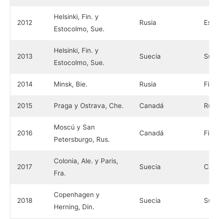
Helsinki, Fin. y
2012
Rusia
Eslo
Estocolmo, Sue.
Helsinki, Fin. y
2013
Suecia
Suiz
Estocolmo, Sue.
2014
Minsk, Bie.
Rusia
Finl
2015
Praga y Ostrava, Che.
Canadá
Rusi
Moscú y San
2016
Canadá
Finl
Petersburgo, Rus.
Colonia, Ale. y Paris,
2017
Suecia
Can
Fra.
Copenhagen y
2018
Suecia
Suiz
Herning, Din.