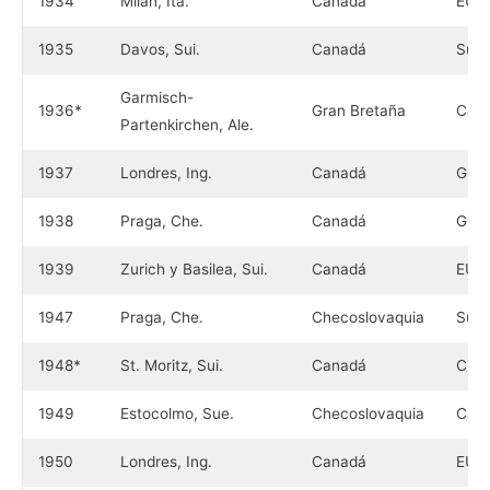
1934
Milán, Ita.
Canadá
EU
1935
Davos, Sui.
Canadá
Suiz
Garmisch-
1936*
Gran Bretaña
Can
Partenkirchen, Ale.
1937
Londres, Ing.
Canadá
Gran
1938
Praga, Che.
Canadá
Gran
1939
Zurich y Basilea, Sui.
Canadá
EU
1947
Praga, Che.
Checoslovaquia
Suec
1948*
St. Moritz, Sui.
Canadá
Chec
1949
Estocolmo, Sue.
Checoslovaquia
Can
1950
Londres, Ing.
Canadá
EU