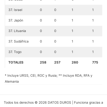
37. Israel
0
0
1
1
37. Japón
0
0
1
1
37. Lituania
0
0
1
1
37. Sudáfrica
0
0
1
1
37. Togo
0
0
1
1
TOTALES
258
257
260
775
* Incluye URSS, CEI, ROC y Rusia; ** Incluye RDA, RFA y
Alemania
Todos los derechos © 2026 DATOS DUROS | Funciona gracias a