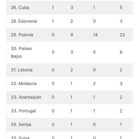
26. Cuba
1
3
1
5
28. Eslovenia
1
2
0
3
29. Polonia
0
9
14
23
30. Países
0
3
5
8
Bajos
31. Letonia
0
2
0
2
32. Moldavia
0
1
2
3
33. Azerbaiyán
0
1
1
2
33. Portugal
0
1
1
2
35. Serbia
0
1
0
1
35. Suiza
0
1
0
1