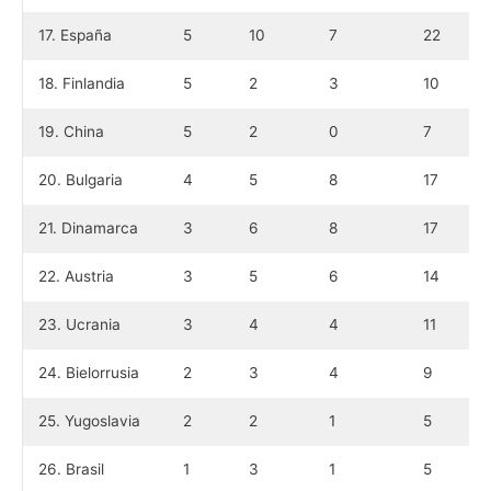
17. España
5
10
7
22
18. Finlandia
5
2
3
10
19. China
5
2
0
7
20. Bulgaria
4
5
8
17
21. Dinamarca
3
6
8
17
22. Austria
3
5
6
14
23. Ucrania
3
4
4
11
24. Bielorrusia
2
3
4
9
25. Yugoslavia
2
2
1
5
26. Brasil
1
3
1
5