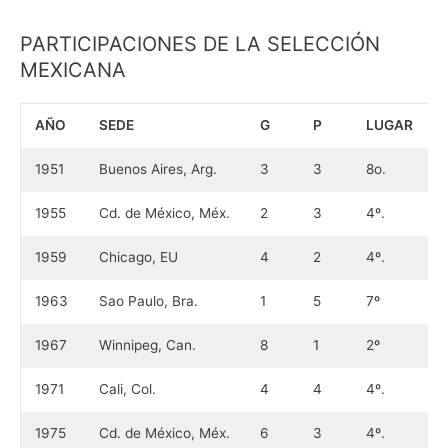
PARTICIPACIONES DE LA SELECCIÓN
MEXICANA
AÑO
SEDE
G
P
LUGAR
1951
Buenos Aires, Arg.
3
3
8o.
1955
Cd. de México, Méx.
2
3
4º.
1959
Chicago, EU
4
2
4º.
1963
Sao Paulo, Bra.
1
5
7º
1967
Winnipeg, Can.
8
1
2º
1971
Cali, Col.
4
4
4º.
1975
Cd. de México, Méx.
6
3
4º.