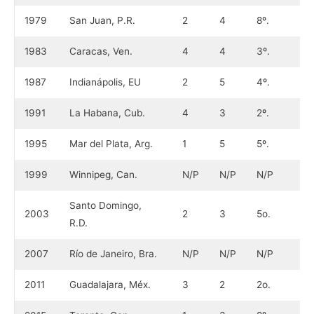
1979
San Juan, P.R.
2
4
8º.
1983
Caracas, Ven.
4
4
3º.
1987
Indianápolis, EU
2
5
4º.
1991
La Habana, Cub.
4
3
2º.
1995
Mar del Plata, Arg.
1
5
5º.
1999
Winnipeg, Can.
N/P
N/P
N/P
Santo Domingo,
2003
2
3
5o.
R.D.
2007
Río de Janeiro, Bra.
N/P
N/P
N/P
2011
Guadalajara, Méx.
3
2
2o.