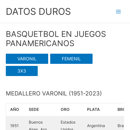
Ir
DATOS DUROS
al
Main
contenido
Men
BASQUETBOL EN JUEGOS
PANAMERICANOS
VARONIL
FEMENIL
3X3
MEDALLERO VARONIL (1951-2023)
AÑO
SEDE
ORO
PLATA
BRON
Buenos
Estados
1951
Argentina
Brasil
Aires, Arg.
Unidos