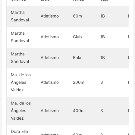
Martha
Atletismo
60m
1B
Pla
Sandoval
Martha
Atletismo
Club
1B
Pla
Sandoval
Martha
Atletismo
Bala
1B
Pla
Sandoval
Ma. de los
Ángeles
Atletismo
200m
3
Pla
Valdez
Ma. de los
Ángeles
Atletismo
400m
3
Pla
Valdez
Dora Elia