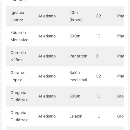
Ignacio
20m
Atletismo
C2
Plata
Juárez
(brazo)
Eduardo
Atletismo
800m
1C
Plata
Monsalvo
Cornelio
Atletismo
Pentatlón
3
Plata
Núñez
Gerardo
Balón
Atletismo
C2
Plata
López
medicinal
Gregoria
Atletismo
800m
1C
Bronc
Gutiérrez​
Gregoria
Atletismo
Eslalon
1C
Bronc
Gutiérrez​