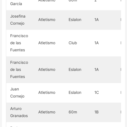
Atletismo
60m
2
Pla
García
Josefina
Atletismo
Eslalon
1A
Pla
Cornejo
Francisco
de las
Atletismo
Club
1A
Pla
Fuentes
Francisco
de las
Atletismo
Eslalon
1A
Pla
Fuentes
Juan
Atletismo
Eslalon
1C
Pla
Cornejo
Arturo
Atletismo
60m
1B
Pla
Granados