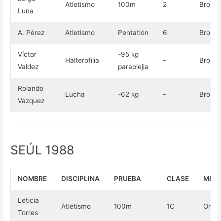
Atletismo
100m
2
Bronc
Luna
A. Pérez
Atletismo
Pentatlón
6
Bronc
Víctor
-95 kg
Halterofilia
–
Bronc
Valdez
paraplejia
Rolando
Lucha
-62 kg
–
Bronc
Vázquez
SEÚL 1988
NOMBRE
DISCIPLINA
PRUEBA
CLASE
MED
Leticia
Atletismo
100m
1C
Oro
Torres