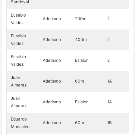
Sandoval
Eusebio
Atletismo
200m
2
Or
Valdez
Eusebio
Atletismo
400m
2
Or
Valdez
Eusebio
Atletismo
Eslalon
2
Or
Valdez
Juan
Atletismo
60m
1A
Or
Almaraz
Juan
Atletismo
Eslalon
1A
Or
Almaraz
Eduardo
Atletismo
60m
1B
Or
Monsalvo