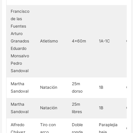
Francisco
de las
Fuentes
Arturo
Granados
Atletismo
4×60m
1A-1C
Oro
Eduardo
Monsalvo
Pedro
Sandoval
Martha
25m
Natación
1B
Oro
Sandoval
dorso
Martha
25m
Natación
1B
Oro
Sandoval
libres
Alfredo
Tiro con
Doble
Paraplejia
Oro
Chávez
arco
ronda
baja