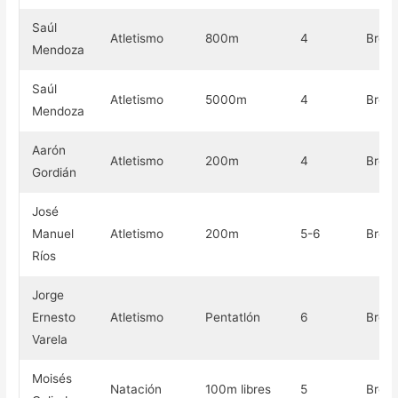
Saúl
Atletismo
800m
4
Bron
Mendoza
Saúl
Atletismo
5000m
4
Bron
Mendoza
Aarón
Atletismo
200m
4
Bron
Gordián
José
Manuel
Atletismo
200m
5-6
Bron
Ríos
Jorge
Ernesto
Atletismo
Pentatlón
6
Bron
Varela
Moisés
Natación
100m libres
5
Bron