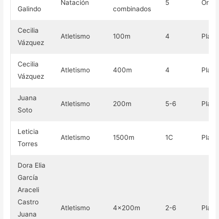
Natación
5
Oro
Galindo
combinados
Cecilia
Atletismo
100m
4
Plata
Vázquez
Cecilia
Atletismo
400m
4
Plata
Vázquez
Juana
Atletismo
200m
5-6
Plata
Soto
Leticia
Atletismo
1500m
1C
Plata
Torres
Dora Elia
García
Araceli
Castro
Atletismo
4×200m
2-6
Plata
Juana