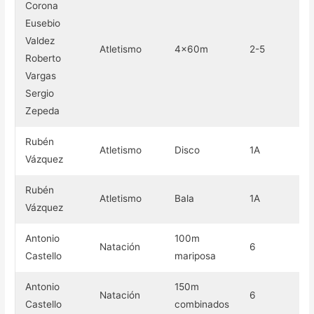
Corona
Eusebio
Valdez
Atletismo
4x60m
2-5
Br
Roberto
Vargas
Sergio
Zepeda
Rubén
Atletismo
Disco
1A
Br
Vázquez
Rubén
Atletismo
Bala
1A
Br
Vázquez
Antonio
100m
Natación
6
Br
Castello
mariposa
Antonio
150m
Natación
6
Br
Castello
combinados