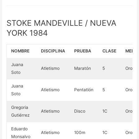
STOKE MANDEVILLE / NUEVA
YORK 1984
NOMBRE
DISCIPLINA
PRUEBA
CLASE
MEDA
Juana
Atletismo
Maratón
5
Oro
Soto
Juana
Atletismo
Pentatlón
5
Oro
Soto
Gregoria
Atletismo
Disco
1C
Oro
Gutiérrez​
Eduardo
Atletismo
100m
1C
Oro
Monsalvo