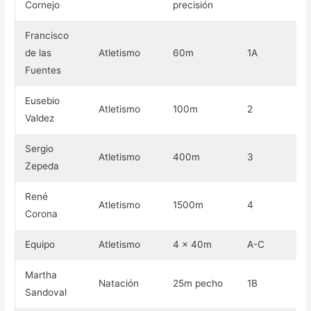
Cornejo
precisión
Francisco
de las
Atletismo
60m
1A
Pl
Fuentes
Eusebio
Atletismo
100m
2
Pl
Valdez
Sergio
Atletismo
400m
3
Pl
Zepeda
René
Atletismo
1500m
4
Pl
Corona
Equipo
Atletismo
4 × 40m
A-C
Pl
Martha
Natación
25m pecho
1B
Pl
Sandoval