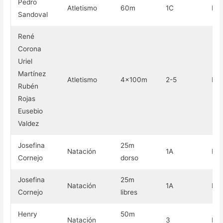
Pedro
Atletismo
60m
1C
Pla
Sandoval
René
Corona
Uriel
Martínez
Atletismo
4×100m
2-5
Pla
Rubén
Rojas
Eusebio
Valdez
Josefina
25m
Natación
1A
Pla
Cornejo
dorso
Josefina
25m
Natación
1A
Pla
Cornejo
libres
Henry
50m
Natación
3
Pla