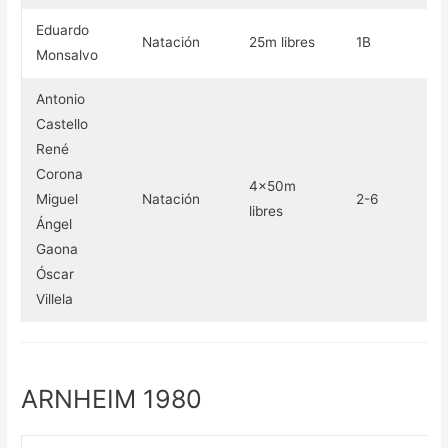
Eduardo
Natación
25m libres
1B
Br
Monsalvo
Antonio
Castello
René
Corona
4×50m
Miguel
Natación
2-6
Br
libres
Ángel
Gaona
Óscar
Villela
ARNHEIM 1980