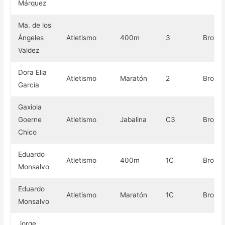
Márquez
Ma. de los
Ángeles
Atletismo
400m
3
Bronc
Valdez
Dora Elia
Atletismo
Maratón
2
Bronc
García
Gaxiola
Goerne
Atletismo
Jabalina
C3
Bronc
Chico
Eduardo
Atletismo
400m
1C
Bronc
Monsalvo
Eduardo
Atletismo
Maratón
1C
Bronc
Monsalvo
Jorge