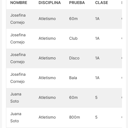
NOMBRE
DISCIPLINA
PRUEBA
CLASE
ME
Josefina
Atletismo
60m
1A
Or
Cornejo
Josefina
Atletismo
Club
1A
Oro
Cornejo
Josefina
Atletismo
Disco
1A
Oro
Cornejo
Josefina
Atletismo
Bala
1A
Oro
Cornejo
Juana
Atletismo
60m
5
Oro
Soto
Juana
Atletismo
800m
5
Oro
Soto