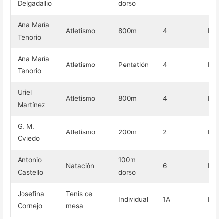
Delgadallio
dorso
Ana María
Atletismo
800m
4
Bro
Tenorio
Ana María
Atletismo
Pentatlón
4
Bro
Tenorio
Uriel
Atletismo
800m
4
Bro
Martínez
G. M.
Atletismo
200m
2
Bro
Oviedo
Antonio
100m
Natación
6
Bro
Castello
dorso
Josefina
Tenis de
Individual
1A
Bro
Cornejo
mesa