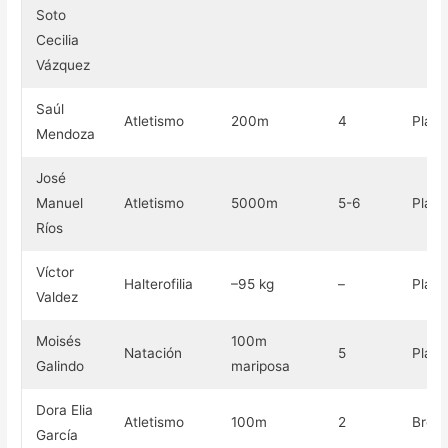
Soto
Cecilia
Vázquez
Saúl
Atletismo
200m
4
Plata
Mendoza
José
Manuel
Atletismo
5000m
5-6
Plata
Ríos
Víctor
Halterofilia
–95 kg
–
Plata
Valdez
Moisés
100m
Natación
5
Plata
Galindo
mariposa
Dora Elia
Atletismo
100m
2
Bron
García