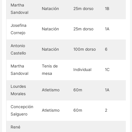
Martha
Natación
25m dorso
1B
Pl
Sandoval
Josefina
Natación
25m dorso
1A
Pl
Cornejo
Antonio
Natación
100m dorso
6
Pl
Castello
Martha
Tenis de
Individual
1C
Pl
Sandoval
mesa
Lourdes
Atletismo
60m
1A
Br
Morales
Concepción
Atletismo
60m
2
Br
Salguero
René