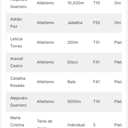
Atletismo
10,000m
T10
Oro
Guerrero
Adrián
Atletismo
Jabalina
F52
Oro
Paz
Leticia
Atletismo
200m
T51
Plata
Torres
Araceli
Atletismo
Disco
F41
Plata
Castro
Catalina
Atletismo
Bala
F41
Plata
Rosales
Alejandro
Atletismo
5000m
T10
Plata
Guerrero
María
Tenis de
Cristina
Individual
5
Plata