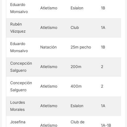
Eduardo
Atletismo
Eslalon
1B
Or
Monsalvo
Rubén
Atletismo
Club
1A
Or
Vázquez
Eduardo
Natación
25m pecho
1B
Or
Monsalvo
Concepción
Atletismo
200m
2
Pl
Salguero
Concepción
Atletismo
400m
2
Pl
Salguero
Lourdes
Atletismo
Eslalon
1A
Pl
Morales
Josefina
Club de
Atletismo
1A-1B
Pl