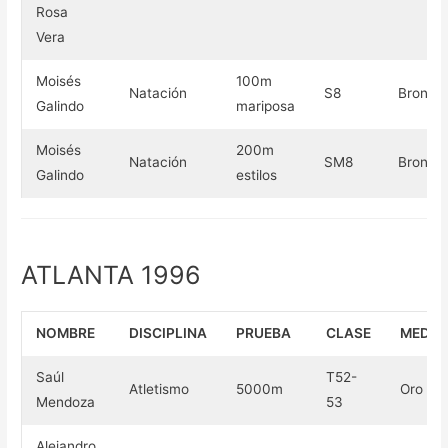
Rosa
Vera
Moisés
100m
Natación
S8
Bronce
Galindo
mariposa
Moisés
200m
Natación
SM8
Bronce
Galindo
estilos
ATLANTA 1996
NOMBRE
DISCIPLINA
PRUEBA
CLASE
MEDAL
Saúl
T52-
Atletismo
5000m
Oro
Mendoza
53
Alejandro