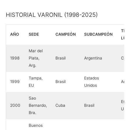
HISTORIAL VARONIL (1998-2025)
TER
AÑO
SEDE
CAMPEÓN
SUBCAMPEÓN
LUG
Mar del
1998
Plata,
Brasil
Argentina
Cub
Arg.
Tampa,
Estados
1999
Brasil
Arge
EU
Unidos
Sao
Esta
2000
Bernardo,
Cuba
Brasil
Unid
Bra.
Buenos