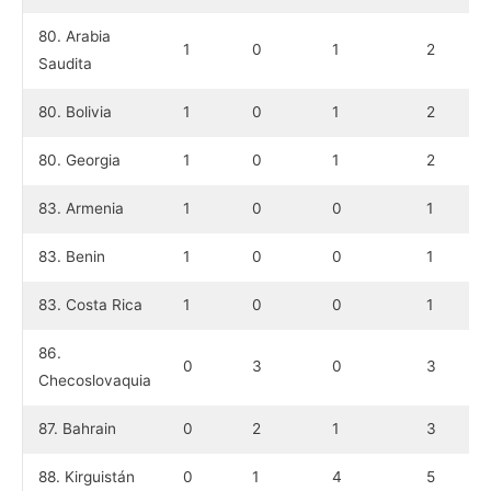
80. Arabia
1
0
1
2
Saudita
80. Bolivia
1
0
1
2
80. Georgia
1
0
1
2
83. Armenia
1
0
0
1
83. Benin
1
0
0
1
83. Costa Rica
1
0
0
1
86.
0
3
0
3
Checoslovaquia
87. Bahrain
0
2
1
3
88. Kirguistán
0
1
4
5