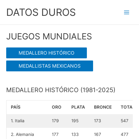
Ir
DATOS DUROS
al
Main
contenido
Men
JUEGOS MUNDIALES
MEDALLERO HISTÓRICO
MEDALLISTAS MEXICANOS
MEDALLERO HISTÓRICO (1981-2025)
PAÍS
ORO
PLATA
BRONCE
TOTAL
1. Italia
179
195
173
547
2. Alemania
177
133
167
477