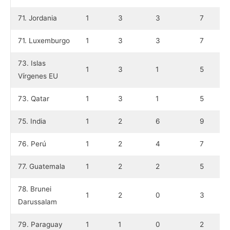
71. Jordania
1
3
3
7
71. Luxemburgo
1
3
3
7
73. Islas
1
3
1
5
Vírgenes EU
73. Qatar
1
3
1
5
75. India
1
2
6
9
76. Perú
1
2
4
7
77. Guatemala
1
2
2
5
78. Brunei
1
2
0
3
Darussalam
79. Paraguay
1
1
0
2