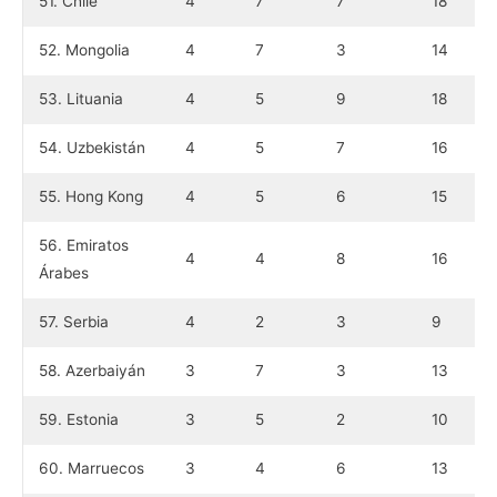
51. Chile
4
7
7
18
52. Mongolia
4
7
3
14
53. Lituania
4
5
9
18
54. Uzbekistán
4
5
7
16
55. Hong Kong
4
5
6
15
56. Emiratos
4
4
8
16
Árabes
57. Serbia
4
2
3
9
58. Azerbaiyán
3
7
3
13
59. Estonia
3
5
2
10
60. Marruecos
3
4
6
13