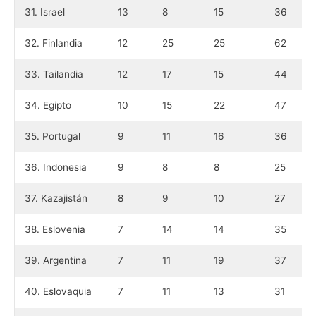
31. Israel
13
8
15
36
32. Finlandia
12
25
25
62
33. Tailandia
12
17
15
44
34. Egipto
10
15
22
47
35. Portugal
9
11
16
36
36. Indonesia
9
8
8
25
37. Kazajistán
8
9
10
27
38. Eslovenia
7
14
14
35
39. Argentina
7
11
19
37
40. Eslovaquia
7
11
13
31