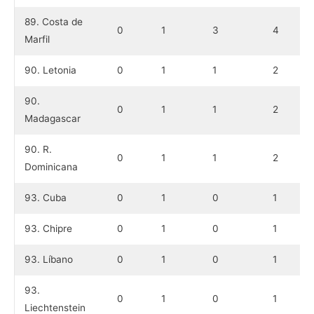
89. Costa de
0
1
3
4
Marfil
90. Letonia
0
1
1
2
90.
0
1
1
2
Madagascar
90. R.
0
1
1
2
Dominicana
93. Cuba
0
1
0
1
93. Chipre
0
1
0
1
93. Líbano
0
1
0
1
93.
0
1
0
1
Liechtenstein