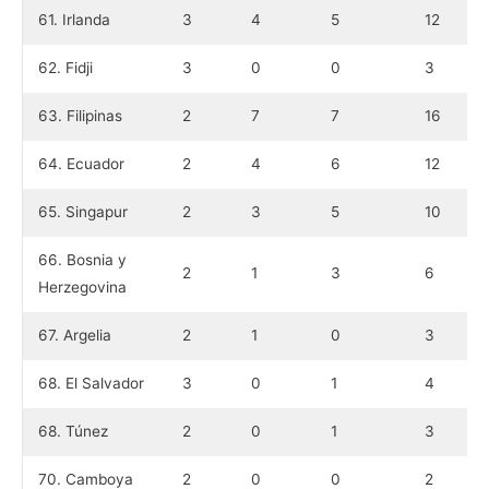
61. Irlanda
3
4
5
12
62. Fidji
3
0
0
3
63. Filipinas
2
7
7
16
64. Ecuador
2
4
6
12
65. Singapur
2
3
5
10
66. Bosnia y
2
1
3
6
Herzegovina
67. Argelia
2
1
0
3
68. El Salvador
3
0
1
4
68. Túnez
2
0
1
3
70. Camboya
2
0
0
2