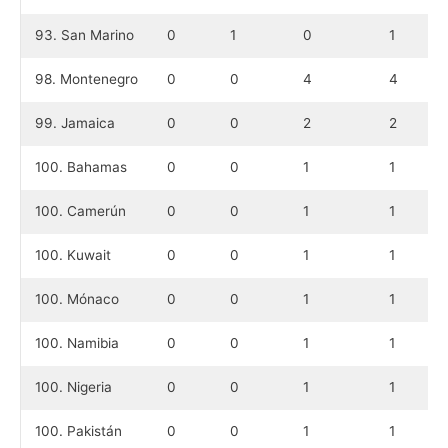
93. San Marino
0
1
0
1
98. Montenegro
0
0
4
4
99. Jamaica
0
0
2
2
100. Bahamas
0
0
1
1
100. Camerún
0
0
1
1
100. Kuwait
0
0
1
1
100. Mónaco
0
0
1
1
100. Namibia
0
0
1
1
100. Nigeria
0
0
1
1
100. Pakistán
0
0
1
1