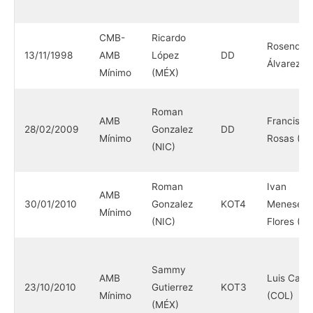
CMB-
Ricardo
Rosendo
13/11/1998
AMB
López
DD
Álvarez (N
Mínimo
(MÉX)
Roman
AMB
Francisco
28/02/2009
Gonzalez
DD
Mínimo
Rosas (M
(NIC)
Roman
Ivan
AMB
30/01/2010
Gonzalez
KOT4
Meneses
Mínimo
(NIC)
Flores (M
Sammy
AMB
Luis Carril
23/10/2010
Gutierrez
KOT3
Mínimo
(COL)
(MÉX)