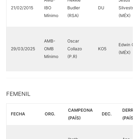
AMB-
Hekkie
Jesús
21/02/2015
IBO
Budler
DU
Silvestre
Mínimo
(RSA)
(MÉX)
AMB-
Oscar
Edwin Ca
29/03/2025
OMB
Collazo
KO5
(MÉX)
Mínimo
(P.R)
FEMENIL
CAMPEONA
DERRO
FECHA
ORG.
DEC.
(PAÍS)
(PAÍS)