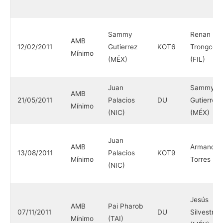
Sammy
Renan
AMB
12/02/2011
Gutierrez
KOT6
Trongco
Mínimo
(MÉX)
(FIL)
Juan
Sammy
AMB
21/05/2011
Palacios
DU
Gutierrez
Mínimo
(NIC)
(MÉX)
Juan
AMB
Armando
13/08/2011
Palacios
KOT9
Mínimo
Torres (M
(NIC)
Jesús
AMB
Pai Pharob
07/11/2011
DU
Silvestre
Mínimo
(TAI)