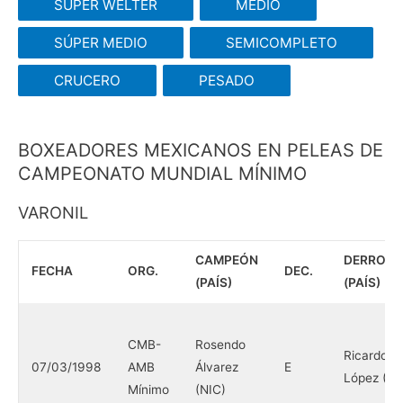
SÚPER WELTER
MEDIO
SÚPER MEDIO
SEMICOMPLETO
CRUCERO
PESADO
BOXEADORES MEXICANOS EN PELEAS DE
CAMPEONATO MUNDIAL MÍNIMO
VARONIL
CAMPEÓN
DERROT
FECHA
ORG.
DEC.
(PAÍS)
(PAÍS)
CMB-
Rosendo
Ricardo
07/03/1998
AMB
Álvarez
E
López (M
Mínimo
(NIC)