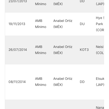
23/07/2013
DD
Mínimo
(MÉX)
(JAP)
Hye So
AMB
Anabel Ortiz
19/11/2013
DU
Park
Mínimo
(MÉX)
(COR.S)
AMB
Anabel Ortiz
Neisi To
26/07/2014
KOT3
Mínimo
(MÉX)
(COL)
AMB
Anabel Ortiz
Etsuko 
08/11/2014
DD
Mínimo
(MÉX)
(JAP)
Nana