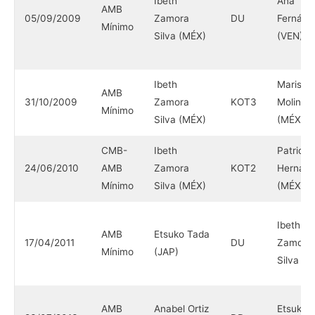
Ibeth
Ana
AMB
05/09/2009
Zamora
DU
Fernánd
Mínimo
Silva (MÉX)
(VEN)
Ibeth
Marisol
AMB
31/10/2009
Zamora
KOT3
Molina
Mínimo
Silva (MÉX)
(MÉX)
CMB-
Ibeth
Patricia
24/06/2010
AMB
Zamora
KOT2
Hernán
Mínimo
Silva (MÉX)
(MÉX)
Ibeth
AMB
Etsuko Tada
17/04/2011
DU
Zamora
Mínimo
(JAP)
Silva (M
AMB
Anabel Ortiz
Etsuko 